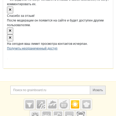
комментировать их.
Спасибо за отзыв!
После модерации он появится на сайте и будет доступен другим
пользователям.
На сегодня ваш лимит просмотра контактов исчерпан.
Получить неограниченный доступ
Дополнительная информация
Поиск по сайту и ссы
Искать
Cсылки на полезные проекты
Grainboard.ru
— зерно и