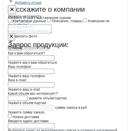
Добавить отзыв
Форма обратной связи о неточностях
Биоферт
Расскажите
о компании
Укажите неточность
Начните отзыв с выставления оценки
Контактные данные
Описание, товары
Компания не
существует
Отмена
Опубликовать
Прикрепить фото
Запрос продукции:
Отмена
Опубликовать
Как к вам обратиться?
Укажите как к вам обратиться
Ваш телефон:
Укажите ваш телефон
Ваш e-mail:
Укажите ваш e-mail
Какой объём вас интересует?
укажите объём партии
Укажите объём партии
сумма заказа в руб
Укажите сумму заказа
Нужна доставка
Введите адрес доставки
Выберите адрес из выпадающего списка и уточните населенный