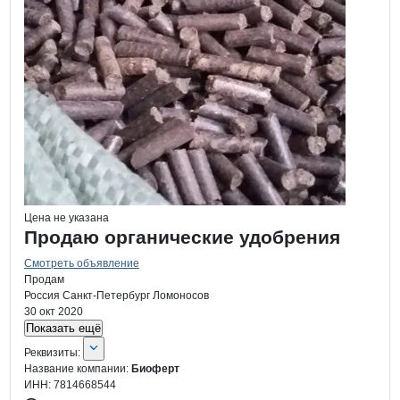
Цена не указана
Продаю органические удобрения
Смотреть объявление
Продам
Россия
Санкт-Петербург
Ломоносов
30 окт 2020
Показать ещё
О компании
Биоферт
Реквизиты
компании
Биоферт
Реквизиты:
Название компании:
Биоферт
ИНН:
7814668544