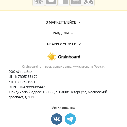
мука
Важные разделы и контакты
Навигация по сайту
О МАРКЕТПЛЕЙСЕ
Новости Grainboard.ru
РАЗДЕЛЫ
Услуги и цены
Объявления
ТОВАРЫ И УСЛУГИ
Размещение рекламы
Каталог компаний
Зерно
Публичная оферта
Новости рынка
Крупы
Контактная информация
Форум
Grainboard.ru – весь
рынок зерна, муки, крупы
в России.
Мука
Политика обработки персональных данных
Вакансии
ООО «Инлайн»
Семена
Для СМИ
ИНН: 7805355672
Блог
КПП: 780501001
Корма
ОГРН: 1047855085442
Оборудование
Юридический адрес: 196066, г. Санкт-Петербург, Московский
Прочее
проспект, д. 212
Добавить объявление
Мы в соцсетях:
Карта объявлений