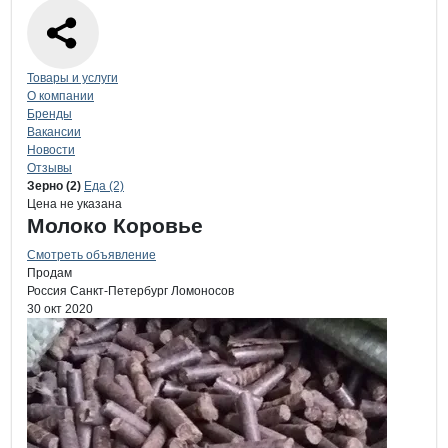
Навигация по странице
компании
Би
Товары и услуги
О компании
Бренды
Вакансии
Новости
Отзывы
Продукция
Биоферт, ООО
Навигация по продуктам
компании
Биофе
Зерно (2)
Еда (2)
Цена не указана
Молоко Коровье
Смотреть объявление
Продам
Россия
Санкт-Петербург
Ломоносов
30 окт 2020