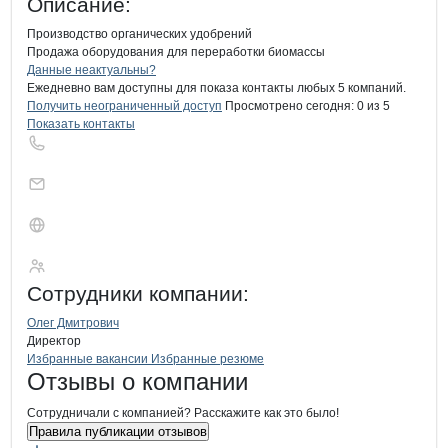
Описание:
Производство органических удобрений

Продажа оборудования для переработки биомассы
Контакты
компании
Биоферт
+7(800)000-00-..
Данные неактуальны?
Ежедневно вам доступны для показа контакты любых 5 компаний.
Получить неограниченный доступ
Просмотрено сегодня:
0
из 5
Показать контакты
Биоферт
Сотрудники
компании
:
Олег Дмитрович
Директор
Бренды
Вакансии в
компани
Биоферт
Биоферт
Избранные вакансии
Избранные резюме
Новости o
Биоферт, ООО
Биоферт
Отзывы
о компании
Сотрудничали с компанией? Расскажите как это было!
Правила публикации отзывов