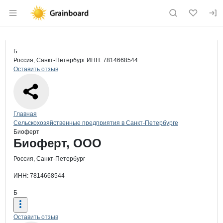
Раздел навигации по сайту grainboard.
Краткая информация о компании
Био
Страница компании
Биоферт
Страница компании
Биоферт, ООО
Б
Россия, Санкт-Петербург
ИНН: 7814668544
Оставить отзыв
Навигация по сайту
Главная
Сельскохозяйственные предприятия в Санкт-Петербурге
Биоферт
Основная информация о компании
Биоферт, ООО
Россия, Санкт-Петербург
ИНН: 7814668544
Б
Оставить отзыв