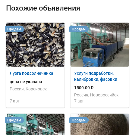
Похожие объявления
Продам
Продам
Лузга подсолнечника
Услуги подработки,
калибровки, фасовки
цена не указана
1500.00 ₽
Россия, Кореновск
Россия, Новороссийск
7 авг
7 авг
Продам
Продам