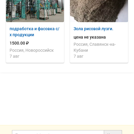
подработка и фасовка с/
Зола рисовой лузги.
х продукции
цена не указана
1500.00 ₽
Россия, Славянск-на-
Россия, Новороссийск
Кубани
7 авг
7 авг
Дополнительная информация
Поиск по сайту и ссы