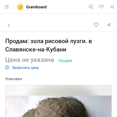
Раздел навигации по сайту grainboard.
Объявление: Продам: зола рисо
Информация о объявлении
Навигация и управление объявлением
Назад к списку объявлений
Продам: зола рисовой лузги. в
Славянске-на-Кубани
Цена не указана
Продам
Запросить цену
Упаковка