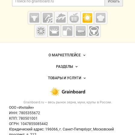
Искать
Cсылки на полезные проекты
Grainboard.ru
— зерно и
мука
Важные разделы и контакты
Навигация по сайту
О МАРКЕТПЛЕЙСЕ
Новости Grainboard.ru
РАЗДЕЛЫ
Услуги и цены
Объявления
ТОВАРЫ И УСЛУГИ
Размещение рекламы
Каталог компаний
Зерно
Публичная оферта
Новости рынка
Крупы
Контактная информация
Форум
Grainboard.ru – весь
рынок зерна, муки, крупы
в России.
Мука
Политика обработки персональных данных
Вакансии
ООО «Инлайн»
Семена
Для СМИ
ИНН: 7805355672
Блог
КПП: 780501001
Корма
ОГРН: 1047855085442
Оборудование
Юридический адрес: 196066, г. Санкт-Петербург, Московский
Прочее
проспект, д. 212