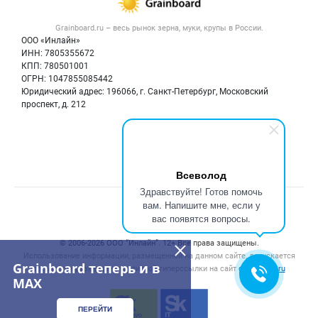
Новости рынка
Крупы
Контактная информация
Форум
Grainboard.ru – весь
рынок зерна, муки, крупы
в России.
Мука
Политика обработки персональных данных
Вакансии
ООО «Инлайн»
Семена
Для СМИ
ИНН: 7805355672
Блог
КПП: 780501001
Корма
ОГРН: 1047855085442
Оборудование
Юридический адрес: 196066, г. Санкт-Петербург, Московский
Прочее
проспект, д. 212
Добавить объявление
Мы в соцсетях:
Карта объявлений
Всеволод
Здравствуйте! Готов помочь
вам. Напишите мне, если у
Счетчики, авторское право, логотипы
вас появятся вопросы.
© 2006‑2026 ООО “Инлайн”. 12+ Все права защищены.
Использование информации, размещенной на данном сайте, допускается
Grainboard теперь и в
только при размещении активной гиперссылки на сайт
grainboard.ru
MAX
ПЕРЕЙТИ