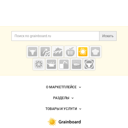
Искать
Grainboard.ru
— зерно и
мука
О МАРКЕТПЛЕЙСЕ
Новости Grainboard.ru
РАЗДЕЛЫ
Услуги и цены
Объявления
ТОВАРЫ И УСЛУГИ
Размещение рекламы
Каталог компаний
Зерно
Публичная оферта
Новости рынка
Крупы
Контактная информация