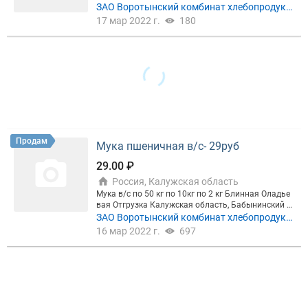
ЗАО Воротынский комбинат хлебопродукт
ов
17 мар 2022 г.
180
Цена, ₽
Сбросить
Показать
Продам
Мука пшеничная в/с- 29руб
29.00 ₽
Россия, Калужская область
Мука в/с по 50 кг по 10кг по 2 кг Блинная Оладье
вая Отгрузка Калужская область, Бабынинский р
айон, п.Воротынск, ул.Молодежная д1 тел.8(4842)
ЗАО Воротынский комбинат хлебопродукт
58-23-72
ов
16 мар 2022 г.
697