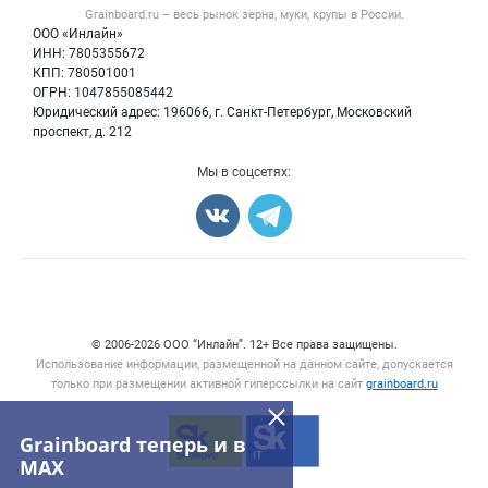
Форум
Grainboard.ru – весь
рынок зерна, муки, крупы
в России.
Мука
Политика обработки персональных данных
Вакансии
ООО «Инлайн»
Семена
Для СМИ
ИНН: 7805355672
Блог
КПП: 780501001
Корма
ОГРН: 1047855085442
Оборудование
Юридический адрес: 196066, г. Санкт-Петербург, Московский
Прочее
проспект, д. 212
Добавить объявление
Мы в соцсетях:
Карта объявлений
© 2006‑2026 ООО “Инлайн”. 12+ Все права защищены.
Использование информации, размещенной на данном сайте, допускается
только при размещении активной гиперссылки на сайт
grainboard.ru
Grainboard теперь и в
MAX