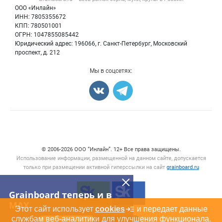
Мука
Политика обработки персональных данных
Вакансии
ООО «Инлайн»
Семена
Для СМИ
ИНН: 7805355672
Блог
КПП: 780501001
Корма
ОГРН: 1047855085442
Оборудование
Юридический адрес: 196066, г. Санкт-Петербург, Московский
Прочее
проспект, д. 212
Добавить объявление
Мы в соцсетях:
Карта объявлений
Счетчики, авторское право, логотипы
© 2006‑2026 ООО “Инлайн”. 12+ Все права защищены.
Использование информации, размещенной на данном сайте, допускается
только при размещении активной гиперссылки на сайт
grainboard.ru
Grainboard теперь и в
MAX
Этот сайт использует
cookies
и передает данные
службам веб-аналитики для улучшения функционала.