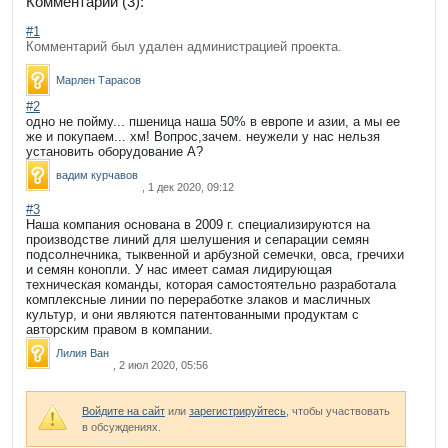
Комментарии (3):
#1
Комментарий был удален администрацией проекта.
Марлен Тарасов
#2
одно не пойму... пшеница наша 50% в европе и азии, а мы ее
же и покупаем... хм! Вопрос,зачем. неужели у нас нельзя
установить оборудование А?
вадим курчавов
, 1 дек 2020, 09:12
#3
Наша компания основана в 2009 г. специализируются на
производстве линий для шелушения и сепарации семян
подсолнечника, тыквенной и арбузной семечки, овса, гречихи
и семян конопли. У нас имеет самая лидирующая
техническая команды, которая самостоятельно разработала
комплексные линии по переработке злаков и масличных
культур, и они являются патентованными продуктам с
авторским правом в компании.
Лилия Ван
, 2 июл 2020, 05:56
Войдите на сайт
или
зарегистрируйтесь
, чтобы участвовать
в обсуждениях.