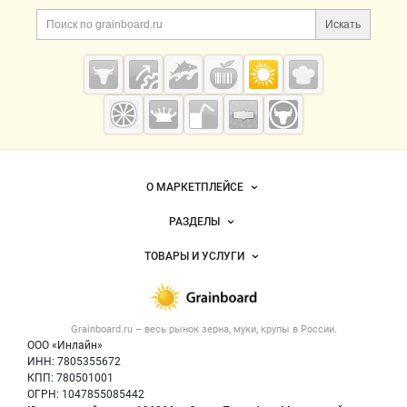
Дополнительная информация
Поиск по сайту и ссы
Искать
Cсылки на полезные проекты
Grainboard.ru
— зерно и
мука
Важные разделы и контакты
Навигация по сайту
О МАРКЕТПЛЕЙСЕ
Новости Grainboard.ru
РАЗДЕЛЫ
Услуги и цены
Объявления
ТОВАРЫ И УСЛУГИ
Размещение рекламы
Каталог компаний
Зерно
Публичная оферта
Новости рынка
Крупы
Контактная информация
Форум
Grainboard.ru – весь
рынок зерна, муки, крупы
в России.
Мука
Политика обработки персональных данных
Вакансии
ООО «Инлайн»
Семена
Для СМИ
ИНН: 7805355672
Блог
КПП: 780501001
Корма
ОГРН: 1047855085442
Оборудование