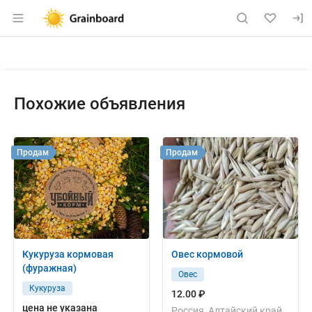
Раздел навигации по сайту grainboard.
Объявление: Куплю: пшеница, 4
Информация о объявлении
Навигация и управление объявлением
Похожие объявления
Продам
Продам
Кукуруза кормовая
Овес кормовой
(фуражная)
Овес
Кукуруза
12.00 ₽
цена не указана
Россия, Алтайский край