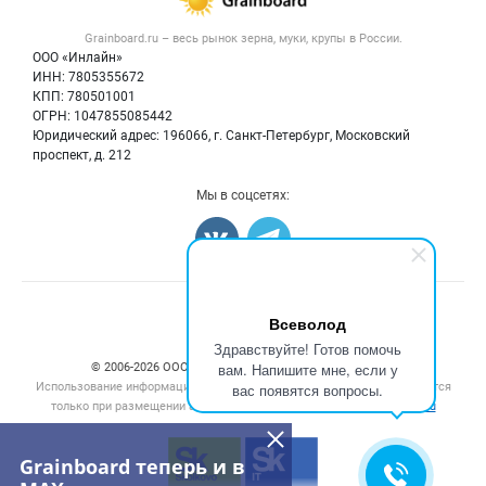
Крупы
Контактная информация
Форум
Grainboard.ru – весь
рынок зерна, муки, крупы
в России.
Мука
Политика обработки персональных данных
Вакансии
ООО «Инлайн»
Семена
Для СМИ
ИНН: 7805355672
Блог
КПП: 780501001
Корма
ОГРН: 1047855085442
Оборудование
Юридический адрес: 196066, г. Санкт-Петербург, Московский
Прочее
проспект, д. 212
Добавить объявление
Мы в соцсетях:
Карта объявлений
Счетчики, авторское право, логотипы
Всеволод
Здравствуйте! Готов помочь
вам. Напишите мне, если у
© 2006‑2026 ООО “Инлайн”. 12+ Все права защищены.
Использование информации, размещенной на данном сайте, допускается
вас появятся вопросы.
только при размещении активной гиперссылки на сайт
grainboard.ru
Grainboard теперь и в