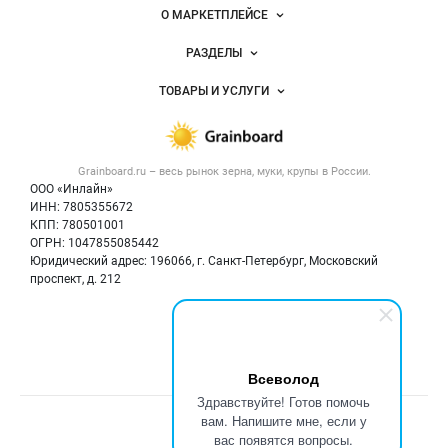
Важные разделы и контакты
Навигация по сайту
О МАРКЕТПЛЕЙСЕ
Новости Grainboard.ru
РАЗДЕЛЫ
Услуги и цены
Объявления
ТОВАРЫ И УСЛУГИ
Размещение рекламы
Каталог компаний
Зерно
Публичная оферта
Новости рынка
Крупы
Контактная информация
Форум
Grainboard.ru – весь
рынок зерна, муки, крупы
в России.
Мука
Политика обработки персональных данных
Вакансии
ООО «Инлайн»
Семена
Для СМИ
ИНН: 7805355672
Блог
КПП: 780501001
Корма
ОГРН: 1047855085442
Оборудование
Юридический адрес: 196066, г. Санкт-Петербург, Московский
Прочее
проспект, д. 212
Добавить объявление
Мы в соцсетях:
Карта объявлений
Всеволод
Здравствуйте! Готов помочь
вам. Напишите мне, если у
Счетчики, авторское право, логотипы
вас появятся вопросы.