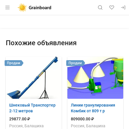
Раздел навигации по сайту grainboard.
Объявление: Продам: кормовой
Информация о объявлении
Навигация и управление объявлением
Похожие объявления
Продам
Продам
Шнековый Транспортер
Линии гранулирования
2-12 метров
Комбик от 809 т р
29877.00 ₽
809000.00 ₽
Россия, Балашиха
Россия, Балашиха