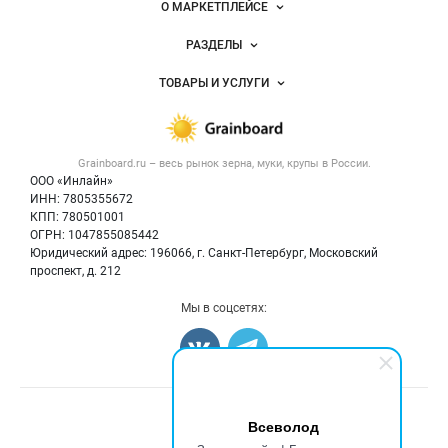
Важные разделы и контакты
Навигация по сайту
О МАРКЕТПЛЕЙСЕ
Новости Grainboard.ru
РАЗДЕЛЫ
Услуги и цены
Объявления
ТОВАРЫ И УСЛУГИ
Размещение рекламы
Каталог компаний
Зерно
Публичная оферта
Новости рынка
Крупы
Контактная информация
Форум
Grainboard.ru – весь
рынок зерна, муки, крупы
в России.
Мука
Политика обработки персональных данных
Вакансии
ООО «Инлайн»
Семена
Для СМИ
ИНН: 7805355672
Блог
КПП: 780501001
Корма
ОГРН: 1047855085442
Оборудование
Юридический адрес: 196066, г. Санкт-Петербург, Московский
Прочее
проспект, д. 212
Добавить объявление
Мы в соцсетях:
Карта объявлений
Счетчики, авторское право, логотипы
Всеволод