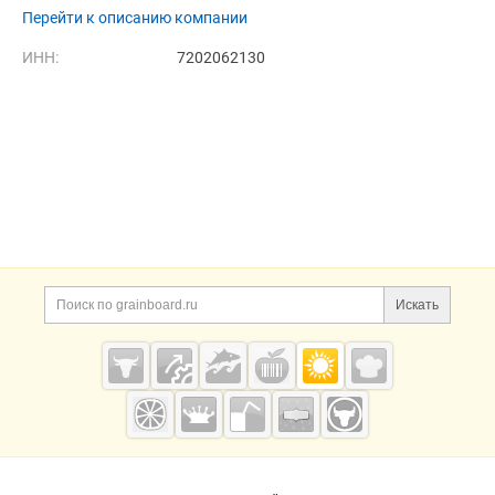
Перейти к описанию компании
ИНН:
7202062130
Дополнительная информация
Поиск по сайту и ссы
Искать
Cсылки на полезные проекты
Grainboard.ru
— зерно и
мука