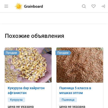
Раздел навигации по сайту grainboard.
Объявление: Куплю: пшеницу 3
Информация о объявлении
Навигация и управление объявлением
Похожие объявления
Продам
Продам
Кукуруза dap хайратон
Пшеница 5 класса в
афганистан
мешках оптом
Кукуруза
Пшеница
цена не указана
цена не указана