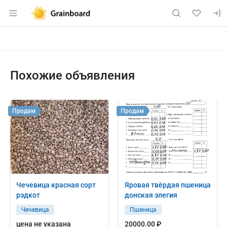
Раздел навигации по сайту grainboard.
Объявление: Куплю: купим ове
Информация о объявлении
Навигация и управление объявлением
Похожие объявления
Продам
Продам
Чечевица красная сорт
Яровая твёрдая пшеница
рэдкот
донская элегия
Чечевица
Пшеница
цена не указана
20000.00 ₽