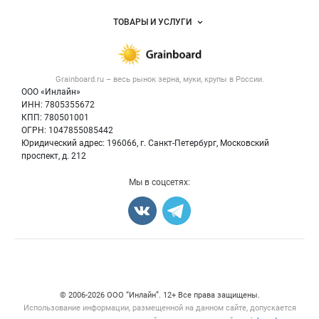
Услуги и цены
Объявления
ТОВАРЫ И УСЛУГИ
Размещение рекламы
Каталог компаний
Зерно
Публичная оферта
Новости рынка
Крупы
Контактная информация
Форум
Grainboard.ru – весь
рынок зерна, муки, крупы
в России.
Мука
Политика обработки персональных данных
Вакансии
ООО «Инлайн»
Семена
Для СМИ
ИНН: 7805355672
Блог
КПП: 780501001
Корма
ОГРН: 1047855085442
Оборудование
Юридический адрес: 196066, г. Санкт-Петербург, Московский
Прочее
проспект, д. 212
Добавить объявление
Мы в соцсетях:
Карта объявлений
Счетчики, авторское право, логотипы
© 2006‑2026 ООО “Инлайн”. 12+ Все права защищены.
Использование информации, размещенной на данном сайте, допускается