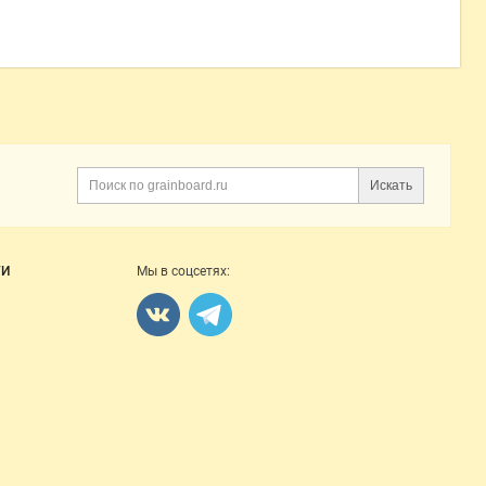
Искать
Поиск
ГИ
Мы в соцсетях: