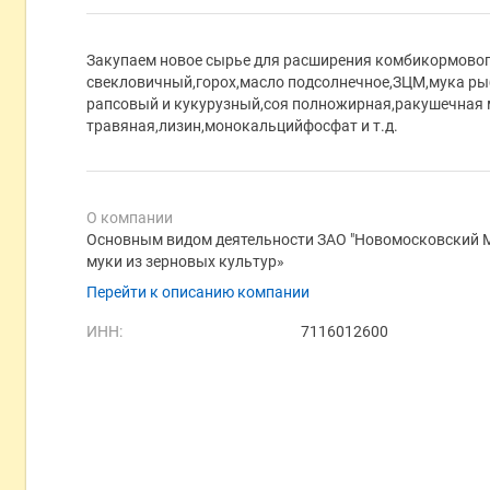
Закупаем новое сырье для расширения комбикормово
свекловичный,горох,масло подсолнечное,ЗЦМ,мука р
рапсовый и кукурузный,соя полножирная,ракушечная 
травяная,лизин,монокальцийфосфат и т.д.
О компании
Основным видом деятельности ЗАО "Новомосковский 
муки из зерновых культур»
Перейти к описанию компании
ИНН:
7116012600