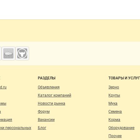
о сайту
Е
РАЗДЕЛЫ
ТОВАРЫ И УСЛУ
d.ru
Объявления
Зерно
Каталог компаний
Крупы
амы
Новости рынка
Мука
а
Форум
Семена
рмация
Вакансии
Корма
тки персональных
Блог
Оборудование
Прочее