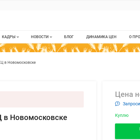
ru
КАДРЫ
НОВОСТИ
БЛОГ
ДИНАМИКА ЦЕН
О ПР
Все вакансии
Новости рынка
О п
ем сырье для ККЦ в Новомоско
ием
КЦ в Новомосковске
Все резюме
Кон
стием
Пуб
Раз
Цена н
Кар
Запроси
Куплю
Ц в Новомосковске