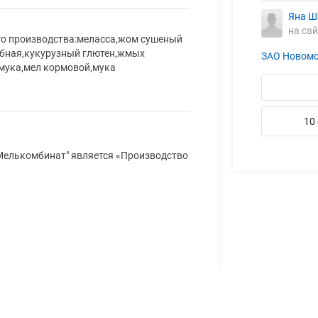
Яна Ш
на сай
го производства:меласса,жом сушеный
ыбная,кукурузный глютен,жмых
ЗАО Новомо
мука,мел кормовой,мука
10
Мелькомбинат" является «Производство