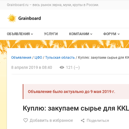
Раздел навигации по сайту grainboard.
Grainboard.ru – весь
рынок зерна, муки, крупы
в России.
Авторизация и меню пользователя
Навигация по разделам сайта grainboard.ru
ОБЪЯВЛЕНИЯ
УСЛУГИ
КОМПАНИИ
ФОРУМ
Все объявления
О каталоге компаний
Все темы
Объявление: Куплю: закупа
Информация о объявлении
Навигация и управление объявлен
Объявления
ЦФО
Тульская область
Куплю: закупаем сырье для К
Мои объявления
Каталог компаний
Избранные
8 апреля 2019 в 08:40
121 (—)
Моя компания
С моим уча
Платное размещение
Объявление было актуально до
9 мая 2019 г.
Куплю: закупаем сырье для КК
Добавить в избранное