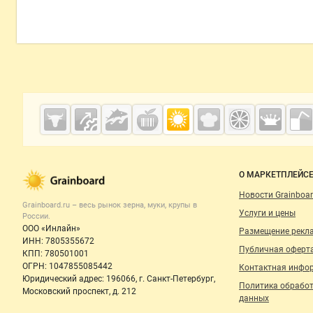
Дополнительная информация
Cсылки на полезные проекты
Grainboard.ru
— зерно и
мука
Важные разделы и контакты
Навигация п
О МАРКЕТПЛЕЙС
Новости Grainboar
Grainboard.ru – весь
рынок зерна, муки, крупы
в
Услуги и цены
России.
ООО «Инлайн»
Размещение рекл
ИНН: 7805355672
Публичная оферт
КПП: 780501001
ОГРН: 1047855085442
Контактная инфо
Юридический адрес: 196066, г. Санкт-Петербург,
Политика обрабо
Московский проспект, д. 212
данных