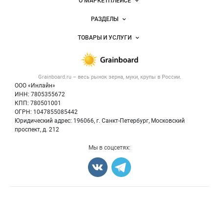
Важные разделы и контакты
Навигация по сайту
О МАРКЕТПЛЕЙСЕ
Новости Grainboard.ru
РАЗДЕЛЫ
Услуги и цены
Объявления
ТОВАРЫ И УСЛУГИ
Размещение рекламы
Каталог компаний
Зерно
Публичная оферта
Новости рынка
Крупы
Контактная информация
Форум
Grainboard.ru – весь
рынок зерна, муки, крупы
в России.
Мука
Политика обработки персональных данных
Вакансии
ООО «Инлайн»
Семена
Для СМИ
ИНН: 7805355672
Блог
КПП: 780501001
Корма
ОГРН: 1047855085442
Оборудование
Юридический адрес: 196066, г. Санкт-Петербург, Московский
Прочее
проспект, д. 212
Добавить объявление
Мы в соцсетях:
Карта объявлений
Счетчики, авторское право, логотипы