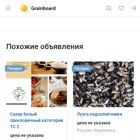
Раздел навигации по сайту grainboard.
Объявление: Куплю: наймём зе
Информация о объявлении
Навигация и управление объявлением
Похожие объявления
Продам
Продам
Сахар белый
Лузга подсолнечника
свекловичный категории
цена не указана
ТС 2
Россия, Кореновск
цена не указана