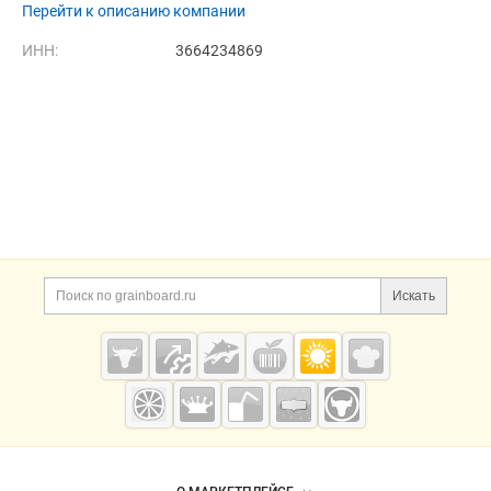
Перейти к описанию компании
ИНН:
3664234869
Дополнительная информация
Поиск по сайту и ссы
Искать
Cсылки на полезные проекты
Grainboard.ru
— зерно и
мука