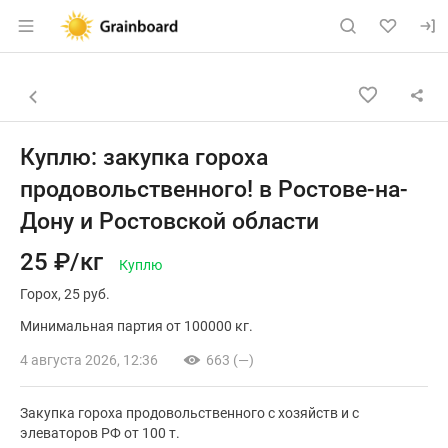
Раздел навигации по сайту grainboard.
Объявление: Куплю: закупка го
Информация о объявлении
Навигация и управление объявлением
Назад к списку объявлений
Куплю: закупка гороха
продовольственного! в Ростове-на-
Дону и Ростовской области
25 ₽/кг
Куплю
Горох
25 руб.
Минимальная партия от 100000 кг.
4 августа 2026, 12:36
663 (—)
Закупка гороха продовольственного с хозяйств и с
элеваторов РФ от 100 т.