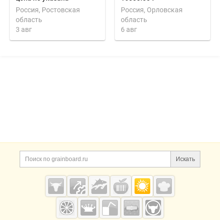
Россия, Ростовская
Россия, Орловская
область
область
3 авг
6 авг
Дополнительная информация
Поиск по сайту и ссы
Искать
Cсылки на полезные проекты
Grainboard.ru
— зерно и
мука