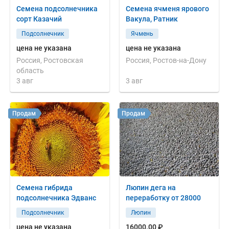
Семена подсолнечника
Семена ячменя ярового
сорт Казачий
Вакула, Ратник
Подсолнечник
Ячмень
цена не указана
цена не указана
Россия, Ростовская
Россия, Ростов-на-Дону
область
3 авг
3 авг
Продам
Продам
Семена гибрида
Люпин дега на
подсолнечника Эдванс
переработку от 28000
Подсолнечник
Люпин
цена не указана
16000.00 ₽