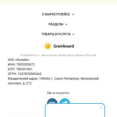
Важные разделы и контакты
Навигация по сайту
О МАРКЕТПЛЕЙСЕ
Новости Grainboard.ru
РАЗДЕЛЫ
Услуги и цены
Объявления
ТОВАРЫ И УСЛУГИ
Размещение рекламы
Каталог компаний
Зерно
Публичная оферта
Новости рынка
Крупы
Контактная информация
Форум
Grainboard.ru – весь
рынок зерна, муки, крупы
в России.
Мука
Политика обработки персональных данных
Вакансии
ООО «Инлайн»
Семена
Для СМИ
ИНН: 7805355672
Блог
КПП: 780501001
Корма
ОГРН: 1047855085442
Оборудование
Юридический адрес: 196066, г. Санкт-Петербург, Московский
Прочее
проспект, д. 212
Добавить объявление
Мы в соцсетях:
Карта объявлений