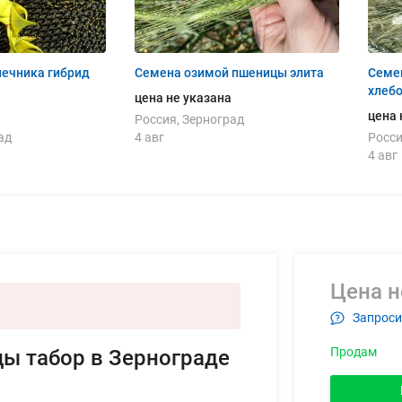
ечника гибрид
Семена озимой пшеницы элита
Семен
хлеб
цена не указана
цена 
Россия, Зерноград
ад
4 авг
Росси
4 авг
Цена н
Запроси
Продам
ы табор в Зернограде