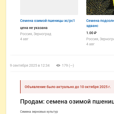
Семена озимой пшеницы эс/рс1
Семена подсолн
эдванс
цена не указана
1.00 ₽
Россия, Зерноград
4 авг
Россия, Зерногр
4 авг
9 сентября 2025 в 12:34
179 (—)
Объявление было актуально до
10 октября 2025 г.
Продам: семена озимой пшениц
Семена зерновых культур