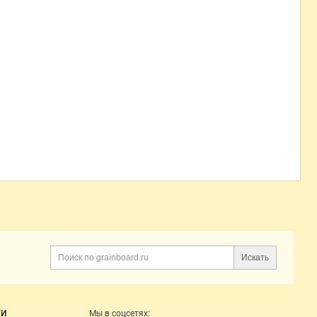
Искать
Поиск
ГИ
Мы в соцсетях: