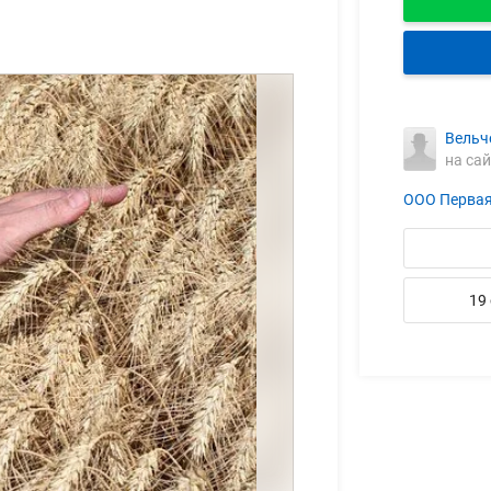
Вельч
на сай
ООО Первая
19