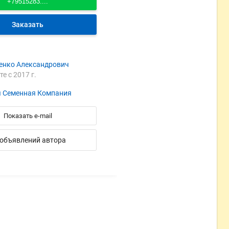
+79515283....
Заказать
енко Александрович
те с 2017 г.
 Семенная Компания
Показать e-mail
 объявлений автора