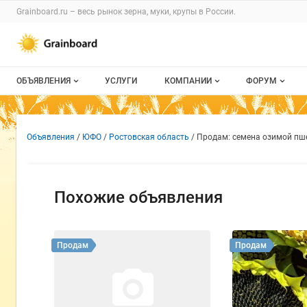
Раздел навигации по сайту grainboard.
Grainboard.ru – весь
рынок зерна, муки, крупы
в России.
Авторизация и меню пользователя
Навигация по разделам сайта grainboard.ru
ОБЪЯВЛЕНИЯ
УСЛУГИ
КОМПАНИИ
ФОРУМ
Все объявления
О каталоге компаний
Все темы
Объявление: Продам: семен
Информация о объявлении
Навигация и управление объявлен
Объявления
ЮФО
Ростовская область
Продам: семена озимой пш
Мои объявления
Каталог компаний
Избранные
Моя компания
С моим уча
Похожие объявления
Платное размещение
Продам
Продам