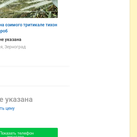
а озимого тритикале тихон
ороб
не указана
я, Зерноград
е указана
ть цену
Показать телефон