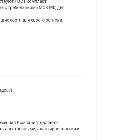
тствуют ГОСТ комплект
ии с требованиями МСХ РФ, для
щие сорта для своего региона.
адрес)
менная Компания" является
кокачественными, адаптированными к