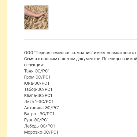
ООО "Первая семенная компания" имеет возможность 
Семян с полным пакетом документов: Пшеницы озимой
селекции:
Таня-ЭС/РС1
Гром-ЭС/РС1
Юка-ЭС/РС1
Табор-ЭС/РС1
Юмпа-ЭС/РС1
Лига 1-ЭС/РС1
Антонина-ЭС/РС1
Баграт-ЭС/РС1
Гурт-ЭС/РС1
Лебедь-ЭС/РС1
Морозко-ЭС/РС1