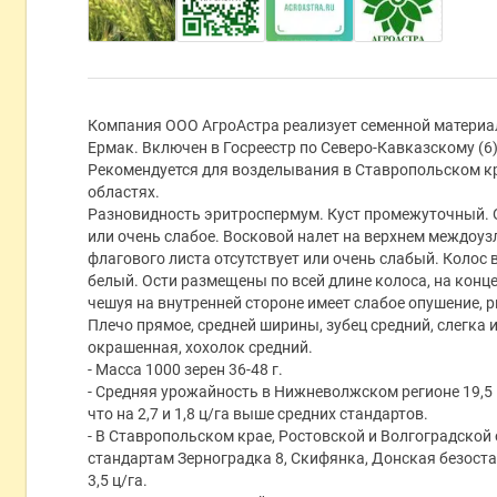
Компания ООО АгроАстра реализует семенной материа
Ермак. Включен в Госреестр по Северо-Кавказскому (6
Рекомендуется для возделывания в Ставропольском кр
областях.
Разновидность эритроспермум. Куст промежуточный. О
или очень слабое. Восковой налет на верхнем междоуз
флагового листа отсутствует или очень слабый. Колос 
белый. Ости размещены по всей длине колоса, на конц
чешуя на внутренней стороне имеет слабое опушение, р
Плечо прямое, средней ширины, зубец средний, слегка 
окрашенная, хохолок средний.
- Масса 1000 зерен 36-48 г.
- Средняя урожайность в Нижневолжском регионе 19,5 ц/
что на 2,7 и 1,8 ц/га выше средних стандартов.
- В Ставропольском крае, Ростовской и Волгоградской
стандартам Зерноградка 8, Скифянка, Донская безостая
3,5 ц/га.