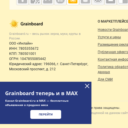
Grainboard.ru
— зерно и
мука
Важные разделы и контакты
Навигация п
О МАРКЕТПЛЕЙС
Новости Grainboar
Grainboard.ru – весь
рынок зерна, муки, крупы
в
Услуги и цены
России.
ООО «Инлайн»
Размещение рекл
ИНН: 7805355672
Публичная оферт
КПП: 780501001
ОГРН: 1047855085442
Контактная инфо
Юридический адрес: 196066, г. Санкт-Петербург,
Политика обрабо
Московский проспект, д. 212
данных
Для СМИ
Grainboard теперь и в MAX
Канал Grainboard.ru в MAX — бесплатные
объявления о продаже мяса
Счетчики, авторское право, логотипы
© 2006‑2026 ООО “Инлайн”. 12+ Все права защищены.
Использование информации, размещенной на данном сайте
ПЕРЕЙТИ