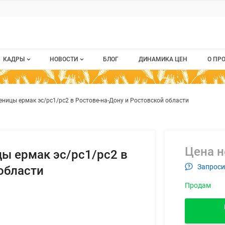
ru
КАДРЫ
НОВОСТИ
БЛОГ
ДИНАМИКА ЦЕН
О ПР
Все вакансии
Новости рынка
О п
 озимой пшеницы ермак эс/рс1
ием
ницы ермак эс/рс1/рс2 в Ростове-на-Дону и Ростовской области
Все резюме
Кон
стием
Пуб
Раз
Цена н
ы ермак эс/рс1/рс2 в
Кар
Запроси
области
Продам