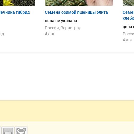
ечника гибрид
Семена озимой пшеницы элита
Семен
хлеб
цена не указана
цена 
Россия, Зерноград
ад
4 авг
Росси
4 авг