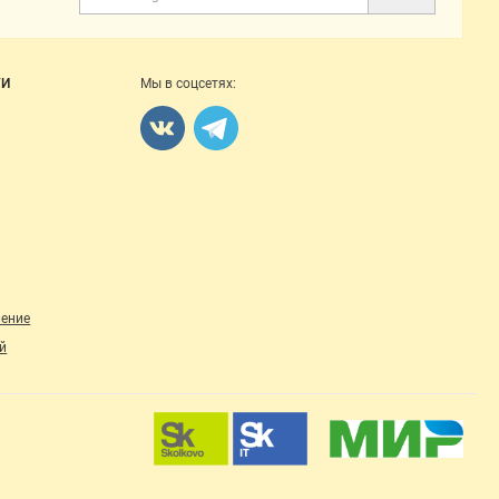
Поиск
ГИ
Мы в соцсетях:
ление
й