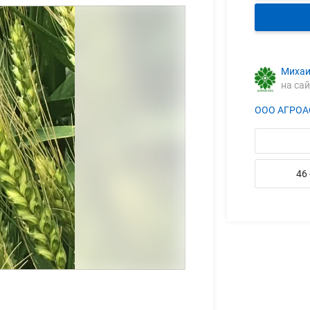
Михаи
на сай
ООО АГРОА
46