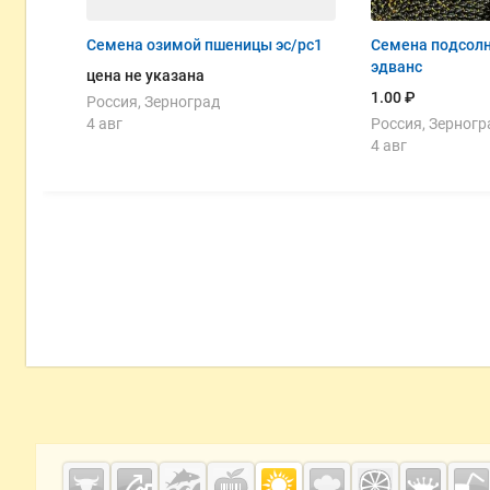
Семена озимой пшеницы эс/рс1
Семена подсолн
эдванс
цена не указана
1.00 ₽
Россия, Зерноград
4 авг
Россия, Зерногр
4 авг
Дополнительная информация
Cсылки на полезные проекты