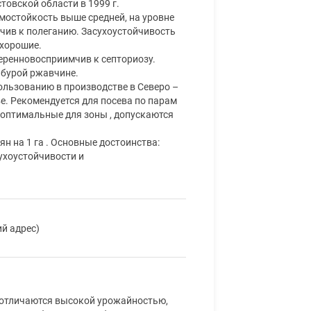
товской области в 1999 г.
мостойкость выше средней, на уровне
йчив к полеганию. Засухоустойчивость
 хорошие.
еренновосприимчив к септориозу.
 бурой ржавчине.
ользованию в производстве в Северо –
. Рекомендуется для посева по парам
 оптимальные для зоны , допускаются
ян на 1 га . Основные достоинства:
ухоустойчивости и
ий адрес)
 отличаются высокой урожайностью,