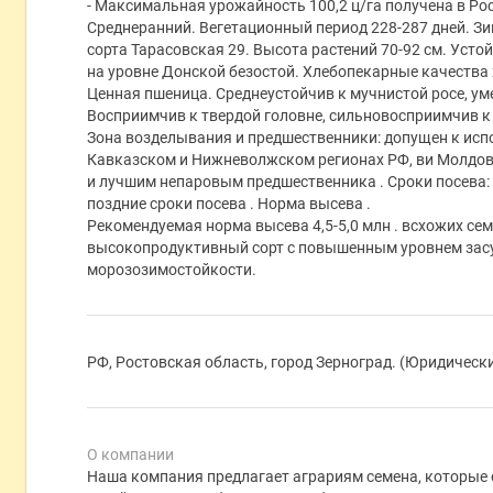
- Максимальная урожайность 100,2 ц/га получена в Рос
Среднеранний. Вегетационный период 228-287 дней. Зи
сорта Тарасовская 29. Высота растений 70-92 см. Усто
на уровне Донской безостой. Хлебопекарные качества
Ценная пшеница. Среднеустойчив к мучнистой росе, ум
Восприимчив к твердой головне, сильновосприимчив к
Зона возделывания и предшественники: допущен к исп
Кавказском и Нижневолжском регионах РФ, ви Молдове
и лучшим непаровым предшественника . Сроки посева:
поздние сроки посева . Норма высева .
Рекомендуемая норма высева 4,5-5,0 млн . всхожих сем
высокопродуктивный сорт с повышенным уровнем зас
морозозимостойкости.
РФ, Ростовская область, город Зерноград. (Юридическ
О компании
Наша компания предлагает аграриям семена, которые