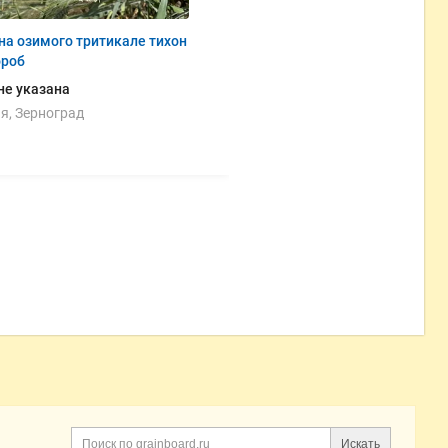
а озимого тритикале тихон
ороб
не указана
я, Зерноград
Искать