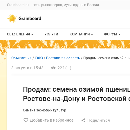
Раздел навигации по сайту grainboard.
Grainboard.ru – весь
рынок зерна, муки, крупы
в России.
Авторизация и меню пользователя
Навигация по разделам сайта grainboard.ru
ОБЪЯВЛЕНИЯ
УСЛУГИ
КОМПАНИИ
ФОРУМ
Все объявления
О каталоге компаний
Все темы
Объявление: Продам: семена
Информация о объявлении
Навигация и управление объявлен
Объявления
ЮФО
Ростовская область
Продам: семена озимой пше
Мои объявления
Каталог компаний
Избранные
3 августа в 15:43
222 (—)
Моя компания
С моим уча
Платное размещение
Продам: семена озимой пшениц
Ростове-на-Дону и Ростовской 
Семена зерновых культур
Добавить в избранное