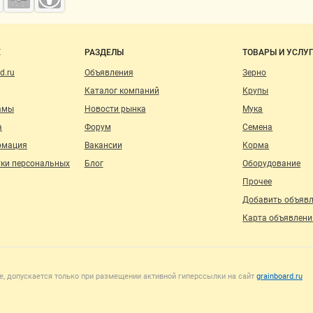
о сайту
Е
РАЗДЕЛЫ
ТОВАРЫ И УСЛУ
d.ru
Объявления
Зерно
Каталог компаний
Крупы
амы
Новости рынка
Мука
а
Форум
Семена
рмация
Вакансии
Корма
тки персональных
Блог
Оборудование
Прочее
Добавить объяв
Карта объявлени
, допускается только при размещении активной гиперссылки на сайт
grainboard.ru