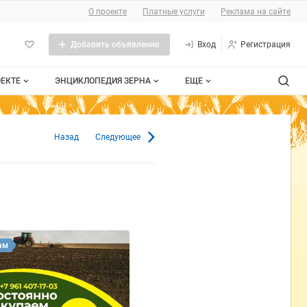
О сайте
О проекте
Платные услуги
Реклама на сайте
Добавить объявление
Вход
Регистрация
ОЕКТЕ
ЭНЦИКЛОПЕДИЯ ЗЕРНА
ЕЩЕ
роекте
Стандарты
Сельхозтехника
7 м3 в Пензе
Назад
Следующее
тактная информация
Пшеница
Контакты
личная оферта
Рожь
мещение рекламы
Ячмень
та сайта
Таблица мер и весов
ам
Документы