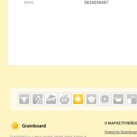
ИНН:
5834058487
Дополнительная информация
Cсылки на полезные проекты
Grainboard.ru
— зерно и
мука
Важные разделы и контакты
Навигация п
О МАРКЕТПЛЕЙС
Новости Grainboar
Grainboard.ru – весь
рынок зерна, муки, крупы
в