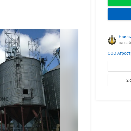
Наиль
на сай
ООО Агрост
2 