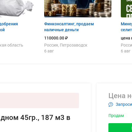
добрения
Финконсалтинг, продаем
Минер
ной
наличные деньги
сели
110000.00 ₽
цена 
кая область
Россия, Петрозаводск
Росси
6 авг
6 авг
Цена н
Запроси
Продам
дном 45гр., 187 м3 в