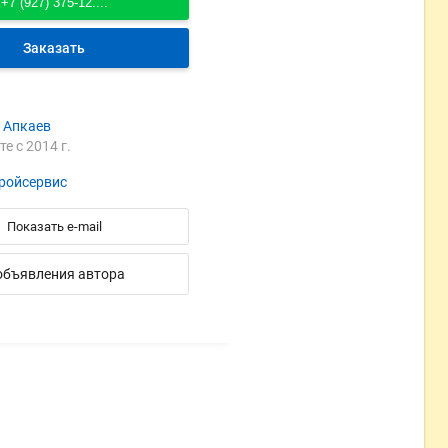
+7 (927) 375-12....
Заказать
 Апкаев
те с 2014 г.
ройсервис
Показать e-mail
объявления автора