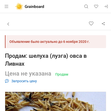
Раздел навигации по сайту grainboard.
Объявление: Продам: шелуха (л
Информация о объявлении
Навигация и управление объявлением
Назад к списку объявлений
Объявление было актуально до
6 ноября 2020 г.
Продам: шелуха (лузга) овса в
Ливнах
Цена не указана
Продам
Запросить цену