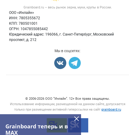
Крупы
Контактная информация
Форум
Grainboard.ru – весь
рынок зерна, муки, крупы
в России.
Мука
Политика обработки персональных данных
Вакансии
ООО «Инлайн»
Семена
Для СМИ
ИНН: 7805355672
Блог
КПП: 780501001
Корма
ОГРН: 1047855085442
Оборудование
Юридический адрес: 196066, г. Санкт-Петербург, Московский
Прочее
проспект, д. 212
Добавить объявление
Мы в соцсетях:
Карта объявлений
Счетчики, авторское право, логотипы
© 2006‑2026 ООО “Инлайн”. 12+ Все права защищены.
Использование информации, размещенной на данном сайте, допускается
только при размещении активной гиперссылки на сайт
grainboard.ru
Grainboard теперь и в
MAX