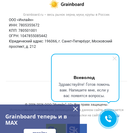
Публичная оферта
Новости рынка
Крупы
Контактная информация
Форум
Grainboard.ru – весь
рынок зерна, муки, крупы
в России.
Мука
Политика обработки персональных данных
Вакансии
ООО «Инлайн»
Семена
Для СМИ
ИНН: 7805355672
Блог
КПП: 780501001
Корма
ОГРН: 1047855085442
Оборудование
Юридический адрес: 196066, г. Санкт-Петербург, Московский
Прочее
проспект, д. 212
Добавить объявление
Мы в соцсетях:
Карта объявлений
Всеволод
Здравствуйте! Готов помочь
Счетчики, авторское право, логотипы
вам. Напишите мне, если у
вас появятся вопросы.
© 2006‑2026 ООО “Инлайн”. 12+ Все права защищены.
Использование информации, размещенной на данном сайте, допускается
Grainboard теперь и в
только при размещении активной гиперссылки на сайт
grainboard.ru
MAX