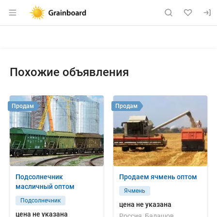
Раздел навигации по сайту grainboard.
Объявление: Куплю: закупаем 
Информация о объявлении
Навигация и управление объявлением
Похожие объявления
Продам
Продам
Подсолнечник
Продаем ячмень оптом
масличный оптом
Ячмень
Подсолнечник
цена не указана
цена не указана
Россия, Балашов