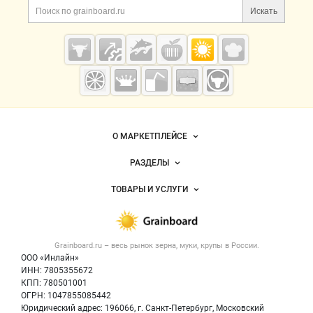
Поиск по сайту и ссы
Искать
Cсылки на полезные проекты
Grainboard.ru
— зерно и
мука
Важные разделы и контакты
Навигация по сайту
О МАРКЕТПЛЕЙСЕ
Новости Grainboard.ru
РАЗДЕЛЫ
Услуги и цены
Объявления
ТОВАРЫ И УСЛУГИ
Размещение рекламы
Каталог компаний
Зерно
Публичная оферта
Новости рынка
Крупы
Контактная информация
Форум
Grainboard.ru – весь
рынок зерна, муки, крупы
в России.
Мука
Политика обработки персональных данных
Вакансии
ООО «Инлайн»
Семена
Для СМИ
ИНН: 7805355672
Блог
КПП: 780501001
Корма
ОГРН: 1047855085442
Оборудование
Юридический адрес: 196066, г. Санкт-Петербург, Московский