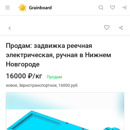
Раздел навигации по сайту grainboard.
Объявление: Продам: задвижка
Информация о объявлении
Навигация и управление объявлением
Назад к списку объявлений
Продам: задвижка реечная
электрическая, ручная в Нижнем
Новгороде
16000 ₽/кг
Продам
новое
Зернотранспортное
16000 руб.