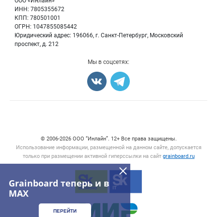
ООО «Инлайн»
Семена
Для СМИ
ИНН: 7805355672
Блог
КПП: 780501001
Корма
ОГРН: 1047855085442
Оборудование
Юридический адрес: 196066, г. Санкт-Петербург, Московский
Прочее
проспект, д. 212
Добавить объявление
Мы в соцсетях:
Карта объявлений
Счетчики, авторское право, логотипы
© 2006‑2026 ООО “Инлайн”. 12+ Все права защищены.
Использование информации, размещенной на данном сайте, допускается
только при размещении активной гиперссылки на сайт
grainboard.ru
Grainboard теперь и в
MAX
ПЕРЕЙТИ