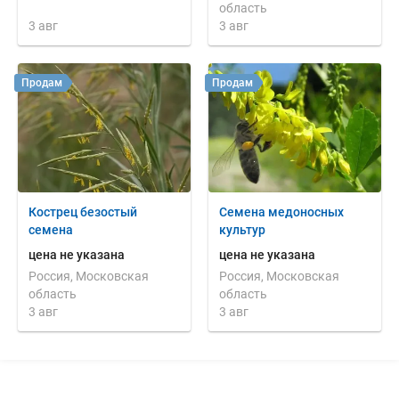
область
3 авг
3 авг
Продам
Продам
Кострец безостый
Cемена медоносных
семена
культур
цена не указана
цена не указана
Россия, Московская
Россия, Московская
область
область
3 авг
3 авг