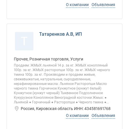
О компании
Объявления
Татаренков А.В, ИП
Т
Прочее, Розничная торговля, Услуги
Продаем: ЖМЫХ льняной 14 р. за кг. ЖМЫХ конопляный
100р. за кг. ЖМЫХ расторопши 100р. за кг. ЖМЫХ черного
тмина 100р. за кг. Производим и продаем живые,
свежевыжатые, натуральные, сыродавленные,
нерафинированные масла: Льняное Расторопши Масло
черного тмина Горчичное Кунжутное (кунжут белый)
Кунжутное (кунжут черный) Тыквенное Подсолнечное
Кукурузное Конопляное Виноградной косточки Жмых: ●
Льняной ● Горчичный ● Расторопши ● Черного тмина ●...
Россия, Кировская область ИНН: 434581691768
О компании
Объявления