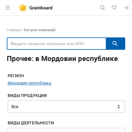
Раздел навигации по сайту grainboard.
Навигация по компаниям
Главная
Каталог компаний
Пои
Прочее: в Мордовии республике
Меню навигации
РЕГИОН
Мордовия республика
ВИДЫ ПРОДУКЦИИ
ВИДЫ ДЕЯТЕЛЬНОСТИ