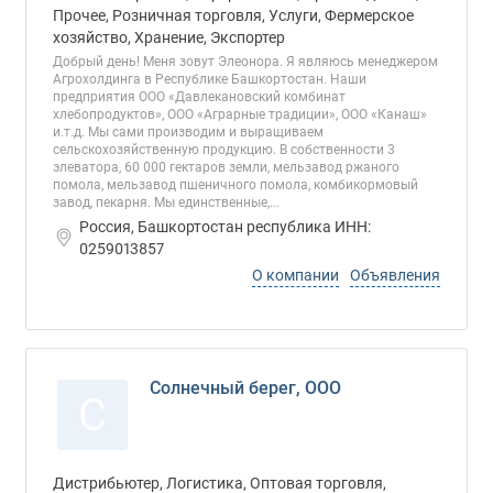
Прочее, Розничная торговля, Услуги, Фермерское
хозяйство, Хранение, Экспортер
Добрый день! Меня зовут Элеонора. Я являюсь менеджером
Агрохолдинга в Республике Башкортостан. Наши
предприятия ООО «Давлекановский комбинат
хлебопродуктов», ООО «Аграрные традиции», ООО «Канаш»
и.т.д. Мы сами производим и выращиваем
сельскохозяйственную продукцию. В собственности 3
элеватора, 60 000 гектаров земли, мельзавод ржаного
помола, мельзавод пшеничного помола, комбикормовый
завод, пекарня. Мы единственные,...
Россия, Башкортостан республика ИНН:
0259013857
О компании
Объявления
Солнечный берег, ООО
С
Дистрибьютер, Логистика, Оптовая торговля,