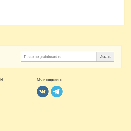
Искать
Поиск
ГИ
Мы в соцсетях: