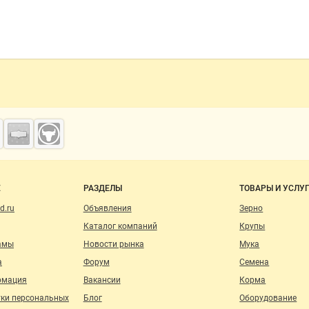
о сайту
Е
РАЗДЕЛЫ
ТОВАРЫ И УСЛУ
d.ru
Объявления
Зерно
Каталог компаний
Крупы
амы
Новости рынка
Мука
а
Форум
Семена
рмация
Вакансии
Корма
тки персональных
Блог
Оборудование