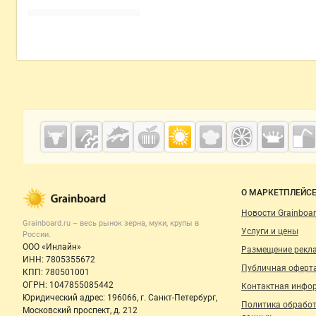
Дополнительная информация
Cсылки на полезные проекты
Grainboard.ru
— зерно и
мука
Важные разделы и контакты
Навигация п
О МАРКЕТПЛЕЙС
Новости Grainboar
Grainboard.ru – весь
рынок зерна, муки, крупы
в
Услуги и цены
России.
ООО «Инлайн»
Размещение рекл
ИНН: 7805355672
Публичная оферт
КПП: 780501001
ОГРН: 1047855085442
Контактная инфо
Юридический адрес: 196066, г. Санкт-Петербург,
Политика обрабо
Московский проспект, д. 212