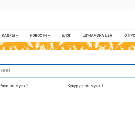
ru
КАДРЫ
НОВОСТИ
БЛОГ
ДИНАМИКА ЦЕН
О ПР
Все вакансии
Новости рынка
О п
аниям
Все резюме
Кон
стием
Пуб
Ржаная мука
2
Кукурузная мука
1
Раз
Кар