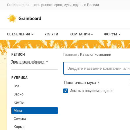
Раздел навигации по сайту grainboard.
Grainboard.ru – весь
рынок зерна, муки, крупы
в России.
Авторизация и меню пользователя
Навигация по разделам сайта grainboard.ru
ОБЪЯВЛЕНИЯ
УСЛУГИ
КОМПАНИИ
ФОРУМ
Все объявления
О каталоге компаний
Все темы
Навигация по комп
РЕГИОН
Главная
Каталог компаний
Мои объявления
Каталог компаний
Избранные
Тюменская область
Моя компания
С моим уча
РУБРИКА
Пшеничная мука
7
Платное размещение
Все
Искать в текущем разделе
Зерно
Крупы
Мука
Семена
Корма