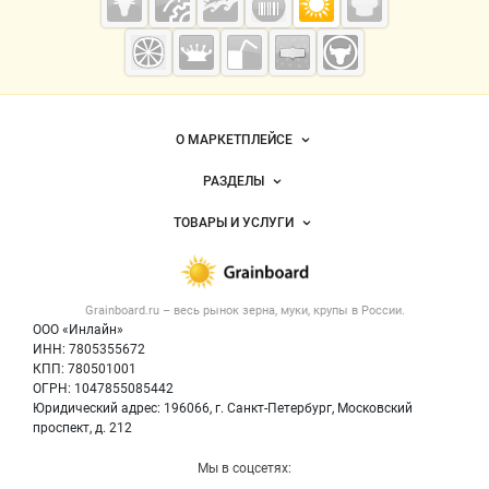
Grainboard.ru
— зерно и
мука
Важные разделы и контакты
Навигация по сайту
О МАРКЕТПЛЕЙСЕ
Новости Grainboard.ru
РАЗДЕЛЫ
Услуги и цены
Объявления
ТОВАРЫ И УСЛУГИ
Размещение рекламы
Каталог компаний
Зерно
Публичная оферта
Новости рынка
Крупы
Контактная информация
Форум
Grainboard.ru – весь
рынок зерна, муки, крупы
в России.
Мука
Политика обработки персональных данных
Вакансии
ООО «Инлайн»
Семена
Для СМИ
ИНН: 7805355672
Блог
КПП: 780501001
Корма
ОГРН: 1047855085442
Оборудование
Юридический адрес: 196066, г. Санкт-Петербург, Московский
Прочее
проспект, д. 212
Добавить объявление
Мы в соцсетях:
Карта объявлений