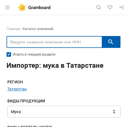
Раздел навигации по сайту grainboard.
Навигация по компаниям
Главная
Каталог компаний
Пои
Искать в текущем разделе
Импортер: мука в Татарстане
Меню навигации
РЕГИОН
Татарстан
ВИДЫ ПРОДУКЦИИ