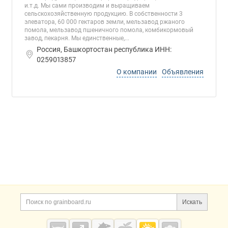
и.т.д. Мы сами производим и выращиваем
сельскохозяйственную продукцию. В собственности 3
элеватора, 60 000 гектаров земли, мельзавод ржаного
помола, мельзавод пшеничного помола, комбикормовый
завод, пекарня. Мы единственные,...
Россия, Башкортостан республика ИНН:
0259013857
О компании
Объявления
Дополнительная информация
Поиск по сайту и ссы
Искать
Cсылки на полезные проекты