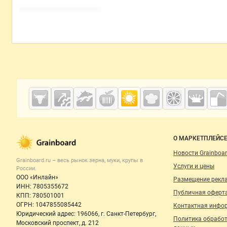
Дополнительная информация
Cсылки на полезные проекты
Grainboard.ru
— зерно и
мука
Важные разделы и контакты
Навигация п
О МАРКЕТПЛЕЙС
Новости Grainboar
Grainboard.ru – весь
рынок зерна, муки, крупы
в
Услуги и цены
России.
ООО «Инлайн»
Размещение рекл
ИНН: 7805355672
Публичная оферт
КПП: 780501001
ОГРН: 1047855085442
Контактная инфо
Юридический адрес: 196066, г. Санкт-Петербург,
Политика обрабо
Московский проспект, д. 212