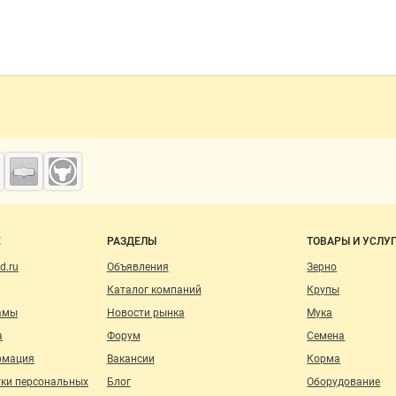
о сайту
Е
РАЗДЕЛЫ
ТОВАРЫ И УСЛУ
d.ru
Объявления
Зерно
Каталог компаний
Крупы
амы
Новости рынка
Мука
а
Форум
Семена
рмация
Вакансии
Корма
тки персональных
Блог
Оборудование