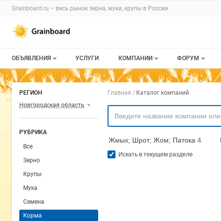
Раздел навигации по сайту grainboard.
Grainboard.ru – весь
рынок зерна, муки, крупы
в России.
Авторизация и меню пользователя
Навигация по разделам сайта grainboard.ru
ОБЪЯВЛЕНИЯ
УСЛУГИ
КОМПАНИИ
ФОРУМ
Все объявления
О каталоге компаний
Все темы
Навигация по комп
РЕГИОН
Главная
Каталог компаний
Мои объявления
Каталог компаний
Избранные
Новгородская область
Моя компания
С моим уча
РУБРИКА
Жмых; Шрот; Жом; Патока
4
Платное размещение
Все
Искать в текущем разделе
Зерно
Крупы
Мука
Семена
Корма