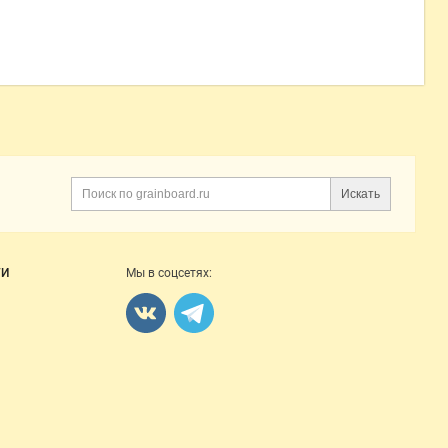
Искать
Поиск
ГИ
Мы в соцсетях: