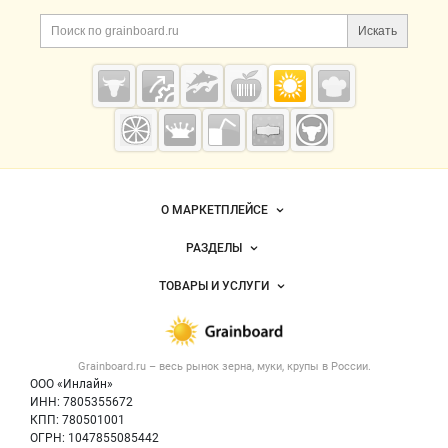
Дополнительная информация
Поиск по сайту и ссы
Искать
Cсылки на полезные проекты
Grainboard.ru
— зерно и
мука
Важные разделы и контакты
Навигация по сайту
О МАРКЕТПЛЕЙСЕ
Новости Grainboard.ru
РАЗДЕЛЫ
Услуги и цены
Объявления
ТОВАРЫ И УСЛУГИ
Размещение рекламы
Каталог компаний
Зерно
Публичная оферта
Новости рынка
Крупы
Контактная информация
Форум
Grainboard.ru – весь
рынок зерна, муки, крупы
в России.
Мука
Политика обработки персональных данных
Вакансии
ООО «Инлайн»
Семена
Для СМИ
ИНН: 7805355672
Блог
КПП: 780501001
Корма
ОГРН: 1047855085442
Оборудование