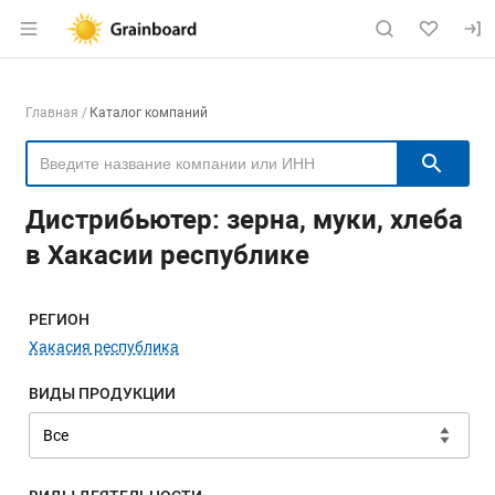
Раздел навигации по сайту grainboard.
Навигация по компаниям
Главная
Каталог компаний
Пои
Дистрибьютер: зерна, муки, хлеба
в Хакасии республике
Меню навигации
РЕГИОН
Хакасия республика
ВИДЫ ПРОДУКЦИИ