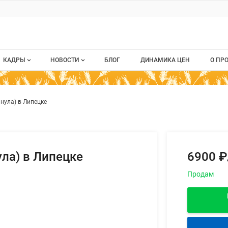
ru
КАДРЫ
НОВОСТИ
БЛОГ
ДИНАМИКА ЦЕН
О ПР
Все вакансии
Новости рынка
О п
 оболочка (гранула) в Липецке
ием
нула) в Липецке
Все резюме
Кон
стием
Пуб
Раз
ула) в Липецке
6900 ₽
Кар
Продам