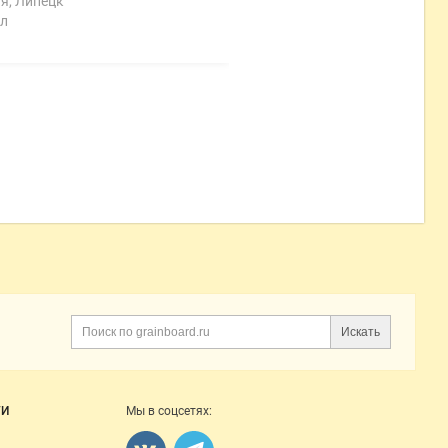
я, Липецк
л
Искать
Поиск
ГИ
Мы в соцсетях: