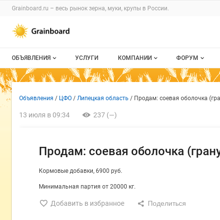
Раздел навигации по сайту grainboard.
Grainboard.ru – весь
рынок зерна, муки, крупы
в России.
Авторизация и меню пользователя
Навигация по разделам сайта grainboard.ru
ОБЪЯВЛЕНИЯ
УСЛУГИ
КОМПАНИИ
ФОРУМ
Все объявления
О каталоге компаний
Все темы
Объявление: Продам: соевая
Информация о объявлении
Навигация и управление объявлен
Объявления
ЦФО
Липецкая область
Продам: соевая оболочка (гра
Мои объявления
Каталог компаний
Избранные
13 июля в 09:34
237 (—)
Моя компания
С моим уча
Платное размещение
Продам: соевая оболочка (гран
Кормовые добавки
6900 руб.
Минимальная партия от 20000 кг.
Добавить в избранное