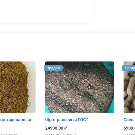
Продам
Прод
 тостированный
Шрот рапсовый ГОСТ
Соева
24900.00 ₽
6900.