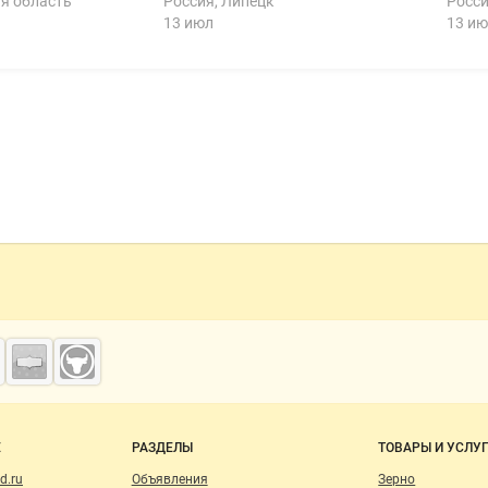
я область
Россия, Липецк
Росси
13 июл
13 ию
о сайту
Е
РАЗДЕЛЫ
ТОВАРЫ И УСЛУ
d.ru
Объявления
Зерно