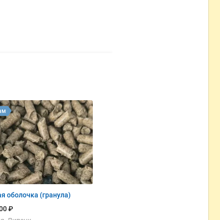
ам
я оболочка (гранула)
00 ₽