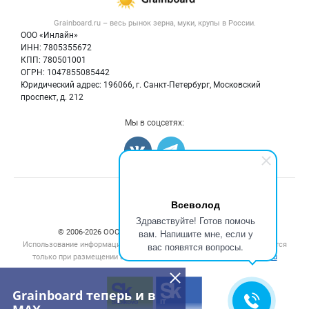
Крупы
Контактная информация
Форум
Grainboard.ru – весь
рынок зерна, муки, крупы
в России.
Мука
Политика обработки персональных данных
Вакансии
ООО «Инлайн»
Семена
Для СМИ
ИНН: 7805355672
Блог
КПП: 780501001
Корма
ОГРН: 1047855085442
Оборудование
Юридический адрес: 196066, г. Санкт-Петербург, Московский
Прочее
проспект, д. 212
Добавить объявление
Мы в соцсетях:
Карта объявлений
Счетчики, авторское право, логотипы
Всеволод
Здравствуйте! Готов помочь
вам. Напишите мне, если у
© 2006‑2026 ООО “Инлайн”. 12+ Все права защищены.
Использование информации, размещенной на данном сайте, допускается
вас появятся вопросы.
только при размещении активной гиперссылки на сайт
grainboard.ru
Grainboard теперь и в