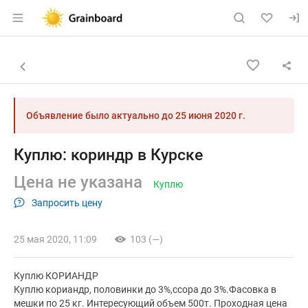
Раздел навигации по сайту grainboard.
Объявление: Куплю: кориндр в
Информация о объявлении
Навигация и управление объявлением
Назад к списку объявлений
Объявление было актуально до
25 июня 2020 г.
Куплю: кориндр в Курске
Цена не указана
Куплю
Запросить цену
25 мая 2020, 11:09
103 (—)
Куплю КОРИАНДР
Куплю кориандр, половинки до 3%,ссора до 3%.Фасовка в
мешки по 25 кг. Интересующий объем 500т. Проходная цена