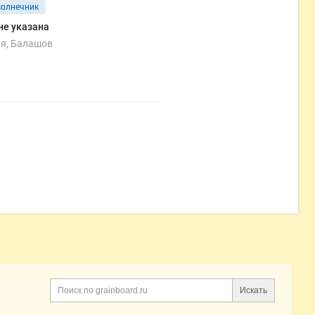
олнечник
не указана
я, Балашов
Искать
Поиск