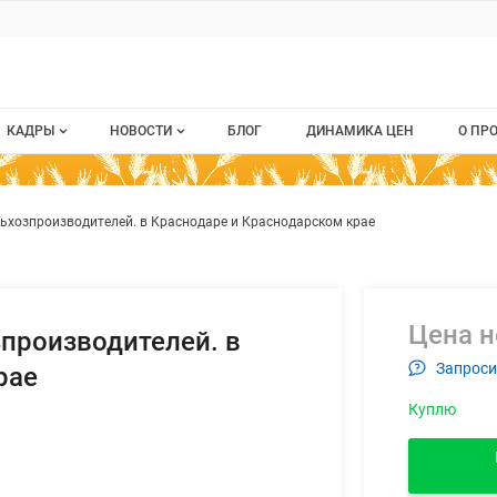
ru
КАДРЫ
НОВОСТИ
БЛОГ
ДИНАМИКА ЦЕН
О ПР
Все вакансии
Новости рынка
О п
м рапс у сельхозпроизводителе
ием
льхозпроизводителей. в Краснодаре и Краснодарском крае
Все резюме
Кон
стием
Пуб
Раз
Цена н
зпроизводителей. в
Кар
Запроси
рае
Куплю