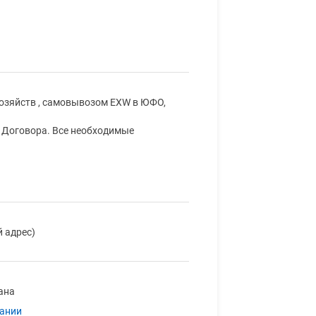
хозяйств , самовывозом EXW в ЮФО,
я Договора. Все необходимые
й адрес)
ана
пании