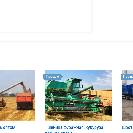
Продам
Прод
ь оптом
Пшеница фуражная, кукуруза,
Шрот