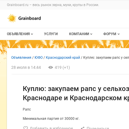
Раздел навигации по сайту grainboard.
Grainboard.ru – весь
рынок зерна, муки, крупы
в России.
Авторизация и меню пользователя
Навигация по разделам сайта grainboard.ru
ОБЪЯВЛЕНИЯ
УСЛУГИ
КОМПАНИИ
ФОРУМ
Все объявления
О каталоге компаний
Все темы
Объявление: Куплю: закупае
Информация о объявлении
Навигация и управление объявлен
Объявления
ЮФО
Краснодарский край
Куплю: закупаем рапс у се
Мои объявления
Каталог компаний
Избранные
28 июля в 14:44
419 (+1)
Моя компания
С моим уча
Платное размещение
Куплю: закупаем рапс у сельхо
Краснодаре и Краснодарском к
Рапс
Минимальная партия от 30000 кг.
Добавить в избранное