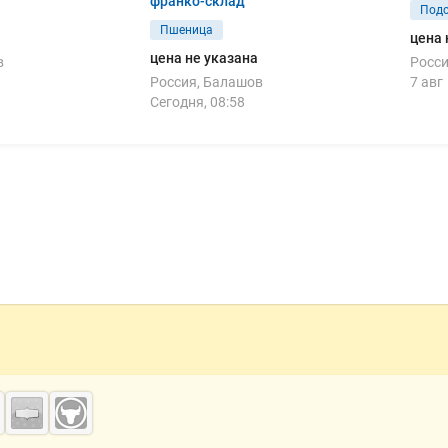
франко-склад
Подс
Пшеница
цена 
цена не указана
в
Росси
Россия, Балашов
7 авг
Сегодня, 08:58