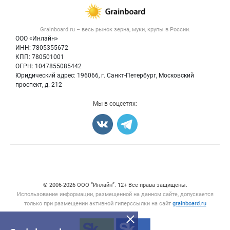
Зерно
Публичная оферта
Новости рынка
Крупы
Контактная информация
Форум
Grainboard.ru – весь
рынок зерна, муки, крупы
в России.
Мука
Политика обработки персональных данных
Вакансии
ООО «Инлайн»
Семена
Для СМИ
ИНН: 7805355672
Блог
КПП: 780501001
Корма
ОГРН: 1047855085442
Оборудование
Юридический адрес: 196066, г. Санкт-Петербург, Московский
Прочее
проспект, д. 212
Добавить объявление
Мы в соцсетях:
Карта объявлений
Счетчики, авторское право, логотипы
© 2006‑2026 ООО “Инлайн”. 12+ Все права защищены.
Использование информации, размещенной на данном сайте, допускается
только при размещении активной гиперссылки на сайт
grainboard.ru