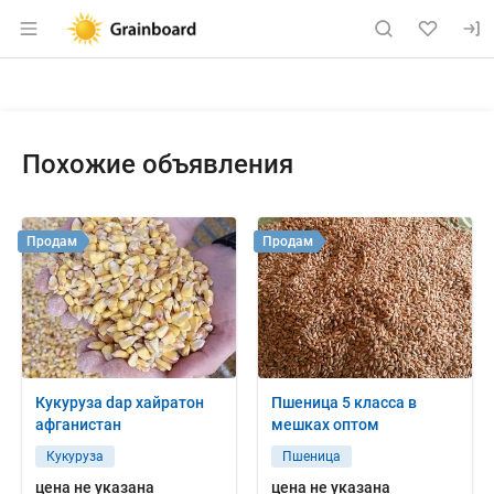
Раздел навигации по сайту grainboard.
Объявление: Куплю: соевые бо
Информация о объявлении
Навигация и управление объявлением
Похожие объявления
Продам
Продам
Кукуруза dap хайратон
Пшеница 5 класса в
афганистан
мешках оптом
Кукуруза
Пшеница
цена не указана
цена не указана