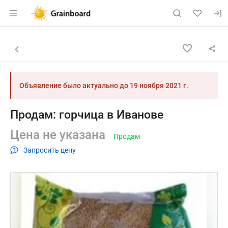
Раздел навигации по сайту grainboard.
Объявление: Продам: горчица 
Информация о объявлении
Навигация и управление объявлением
Назад к списку объявлений
Объявление было актуально до
19 ноября 2021 г.
Продам: горчица в Иванове
Цена не указана
Продам
Запросить цену