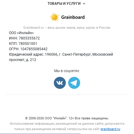
Объявления
ТОВАРЫ И УСЛУГИ
Размещение рекламы
Каталог компаний
Зерно
Публичная оферта
Новости рынка
Крупы
Контактная информация
Форум
Grainboard.ru – весь
рынок зерна, муки, крупы
в России.
Мука
Политика обработки персональных данных
Вакансии
ООО «Инлайн»
Семена
Для СМИ
ИНН: 7805355672
Блог
КПП: 780501001
Корма
ОГРН: 1047855085442
Оборудование
Юридический адрес: 196066, г. Санкт-Петербург, Московский
Прочее
проспект, д. 212
Добавить объявление
Мы в соцсетях:
Карта объявлений
Счетчики, авторское право, логотипы
© 2006‑2026 ООО “Инлайн”. 12+ Все права защищены.
Использование информации, размещенной на данном сайте, допускается
только при размещении активной гиперссылки на сайт
grainboard.ru