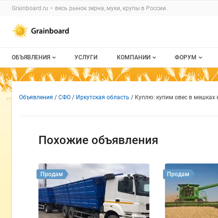
Раздел навигации по сайту grainboard.
Grainboard.ru – весь
рынок зерна, муки, крупы
в России.
Авторизация и меню пользователя
Навигация по разделам сайта grainboard.ru
ОБЪЯВЛЕНИЯ
УСЛУГИ
КОМПАНИИ
ФОРУМ
Все объявления
О каталоге компаний
Все темы
Объявление: Куплю: купим о
Информация о объявлении
Навигация и управление объявлен
Объявления
СФО
Иркутская область
Куплю: купим овес в мешках 
Мои объявления
Каталог компаний
Избранные
Моя компания
С моим уча
Похожие объявления
Платное размещение
Продам
Продам