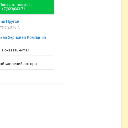
Показать телефон
+7(923)643-71....
ий Пругов
те с 2016 г.
кая Зерновая Компания
Показать e-mail
 объявлений автора