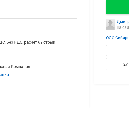
Дмитр
на сай
ООО Сибирс
ДС, без НДС, расчёт быстрый.
27
новая Компания
пании