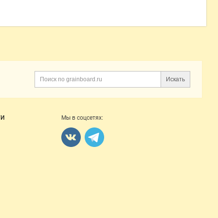
Искать
Поиск
ГИ
Мы в соцсетях: