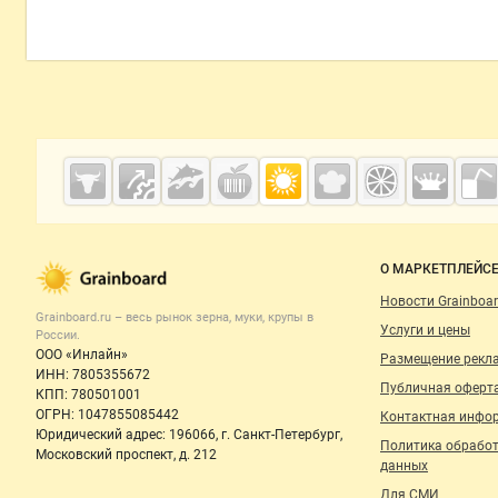
Дополнительная информация
Cсылки на полезные проекты
Grainboard.ru
— зерно и
мука
Важные разделы и контакты
Навигация п
О МАРКЕТПЛЕЙС
Новости Grainboar
Grainboard.ru – весь
рынок зерна, муки, крупы
в
Услуги и цены
России.
ООО «Инлайн»
Размещение рекл
ИНН: 7805355672
Публичная оферт
КПП: 780501001
ОГРН: 1047855085442
Контактная инфо
Юридический адрес: 196066, г. Санкт-Петербург,
Политика обрабо
Московский проспект, д. 212
данных
Для СМИ