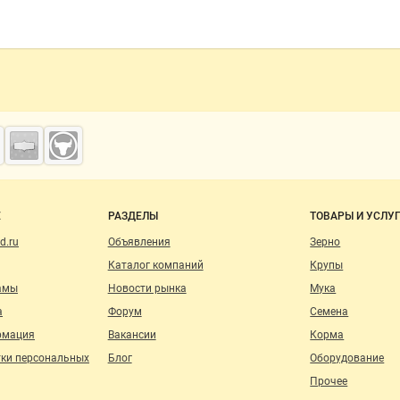
о сайту
Е
РАЗДЕЛЫ
ТОВАРЫ И УСЛУ
d.ru
Объявления
Зерно
Каталог компаний
Крупы
амы
Новости рынка
Мука
а
Форум
Семена
рмация
Вакансии
Корма
тки персональных
Блог
Оборудование
Прочее