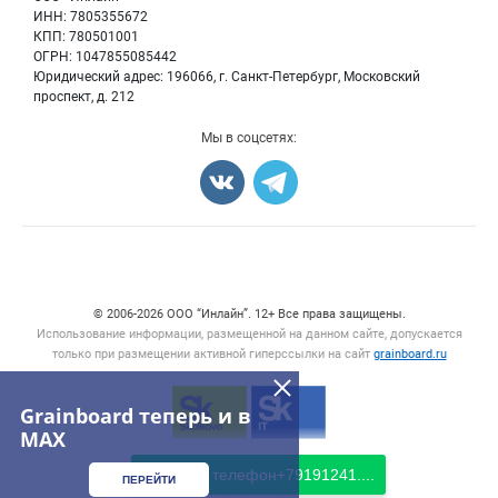
Семена
Для СМИ
ИНН: 7805355672
Блог
КПП: 780501001
Корма
ОГРН: 1047855085442
Оборудование
Юридический адрес: 196066, г. Санкт-Петербург, Московский
Прочее
проспект, д. 212
Добавить объявление
Мы в соцсетях:
Карта объявлений
Счетчики, авторское право, логотипы
© 2006‑2026 ООО “Инлайн”. 12+ Все права защищены.
Использование информации, размещенной на данном сайте, допускается
только при размещении активной гиперссылки на сайт
grainboard.ru
Grainboard теперь и в
MAX
Показать телефон
+79191241....
ПЕРЕЙТИ