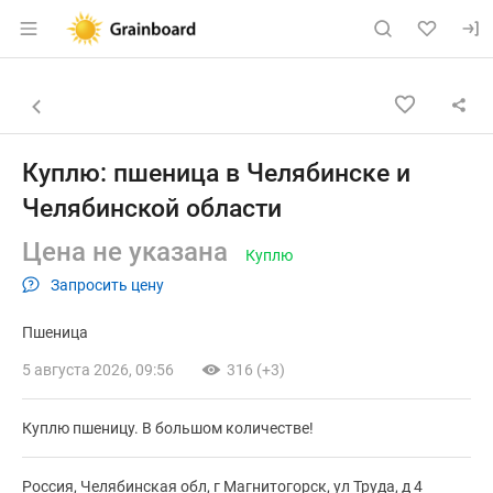
Раздел навигации по сайту grainboard.
Объявление: Куплю: пшеница в
Информация о объявлении
Навигация и управление объявлением
Назад к списку объявлений
Куплю: пшеница в Челябинске и
Челябинской области
Цена не указана
Куплю
Запросить цену
Пшеница
5 августа 2026, 09:56
316 (+3)
Куплю пшеницу. В большом количестве!
Россия, Челябинская обл, г Магнитогорск, ул Труда, д 4