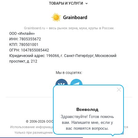
Объявления
ТОВАРЫ И УСЛУГИ
Размещение рекламы
Каталог компаний
Зерно
Публичная оферта
Новости рынка
Крупы
Контактная информация
Форум
Grainboard.ru – весь
рынок зерна, муки, крупы
в России.
Мука
Политика обработки персональных данных
Вакансии
ООО «Инлайн»
Семена
Для СМИ
ИНН: 7805355672
Блог
КПП: 780501001
Корма
ОГРН: 1047855085442
Оборудование
Юридический адрес: 196066, г. Санкт-Петербург, Московский
Прочее
проспект, д. 212
Добавить объявление
Мы в соцсетях:
Карта объявлений
Счетчики, авторское право, логотипы
Всеволод
Здравствуйте! Готов помочь
вам. Напишите мне, если у
© 2006‑2026 ООО “Инлайн”. 12+ Все права защищены.
Использование информации, размещенной на данном сайте, допускается
вас появятся вопросы.
только при размещении активной гиперссылки на сайт
grainboard.ru