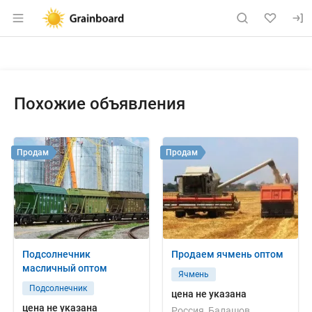
Раздел навигации по сайту grainboard.
Объявление: Куплю: фуражная 
Информация о объявлении
Навигация и управление объявлением
Похожие объявления
Продам
Продам
Подсолнечник
Продаем ячмень оптом
масличный оптом
Ячмень
Подсолнечник
цена не указана
цена не указана
Россия, Балашов