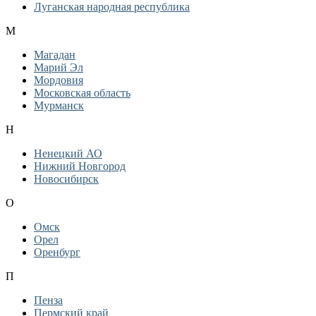
Луганская народная республика
М
Магадан
Марий Эл
Мордовия
Московская область
Мурманск
Н
Ненецкий АО
Нижний Новгород
Новосибирск
О
Омск
Орел
Оренбург
П
Пенза
Пермский край