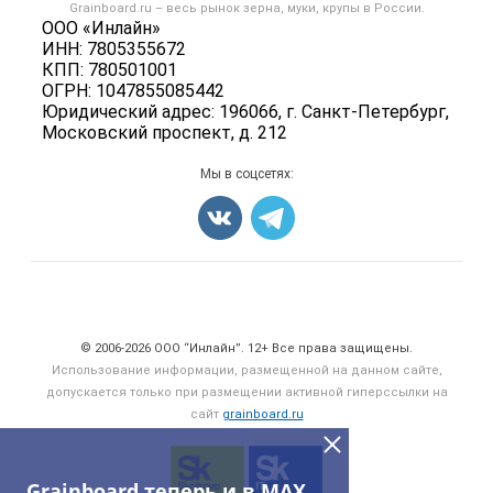
Форум
Grainboard.ru – весь
рынок зерна, муки, крупы
в России.
Мука
Политика обработки персональных данных
ООО «Инлайн»
Вакансии
Семена
ИНН: 7805355672
Для СМИ
Блог
КПП: 780501001
Корма
ОГРН: 1047855085442
Оборудование
Юридический адрес: 196066, г. Санкт-Петербург,
Московский проспект, д. 212
Прочее
Добавить объявление
Мы в соцсетях:
Карта объявлений
Счетчики, авторское право, логотипы
© 2006‑2026 ООО “Инлайн”. 12+ Все права защищены.
Использование информации, размещенной на данном сайте,
допускается только при размещении активной гиперссылки на
сайт
grainboard.ru
Grainboard теперь и в MAX