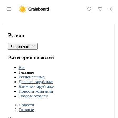
Раздел навигации по сайту grainboard.
Трансформация молочной индустрии 
Фильтры
Регион
Все регионы
Категория новостей
Все
Главные
Региональные
Дальнее зарубежье
Ближнее зарубежье
Новости компаний
Обзоры отрасли
Новости
Разделы
Новости
Главные