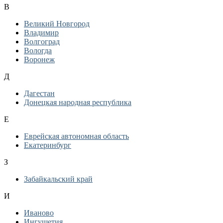
В
Великий Новгород
Владимир
Волгоград
Вологда
Воронеж
Д
Дагестан
Донецкая народная республика
Е
Еврейская автономная область
Екатеринбург
З
Забайкальский край
И
Иваново
Ингушетия