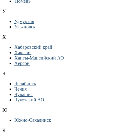
Тюмень
У
Удмуртия
Ульяновск
Х
Хабаровский край
Хакасия
Ханты-Мансийский АО
Херсон
Ч
Челябинск
Чечня
Чувашия
Чукотский АО
Ю
Южно-Сахалинск
Я