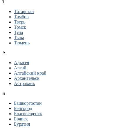
Т
Татарстан
Тамбов
Тверь
Томск
Тула
Тыва
Тюмень
А
Адыгея
Алтай
Алтайский край
Архангельск
Астрахань
Б
Башкортостан
Белгород
Благовещенск
Брянск
Бурятия