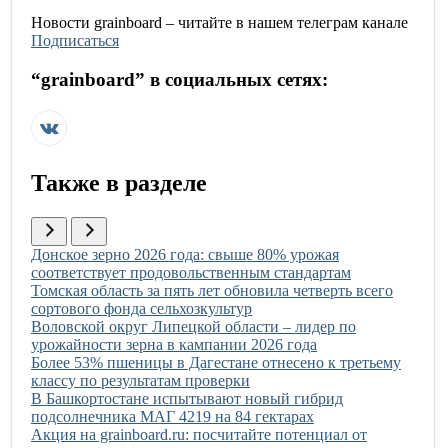
Новости
grainboard
– читайте в нашем телеграм канале
Подписаться
“
grainboard
” в социальных сетях:
Также в разделе
Иллюстрация новости
Донское зерно 2026 года: свыше 80% урожая
соответствует продовольственным стандартам
Иллюстрация новости
Томская область за пять лет обновила четверть всего
сортового фонда сельхозкультур
Иллюстрация новости
Воловской округ Липецкой области – лидер по
урожайности зерна в кампании 2026 года
Иллюстрация новости
Более 53% пшеницы в Дагестане отнесено к третьему
классу по результатам проверки
Иллюстрация новости
В Башкортостане испытывают новый гибрид
подсолнечника МАГ 4219 на 84 гектарах
Иллюстрация новости
Акция на grainboard.ru: посчитайте потенциал от