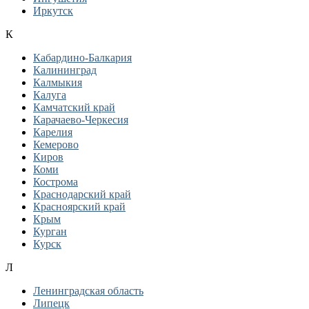
Иркутск
К
Кабардино-Балкария
Калининград
Калмыкия
Калуга
Камчатский край
Карачаево-Черкесия
Карелия
Кемерово
Киров
Коми
Кострома
Краснодарский край
Красноярский край
Крым
Курган
Курск
Л
Ленинградская область
Липецк