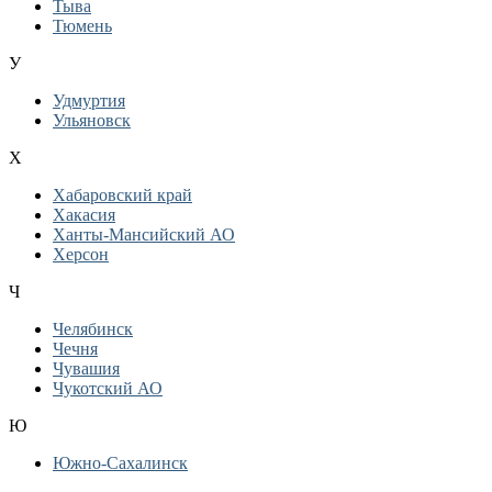
Тыва
Тюмень
У
Удмуртия
Ульяновск
Х
Хабаровский край
Хакасия
Ханты-Мансийский АО
Херсон
Ч
Челябинск
Чечня
Чувашия
Чукотский АО
Ю
Южно-Сахалинск