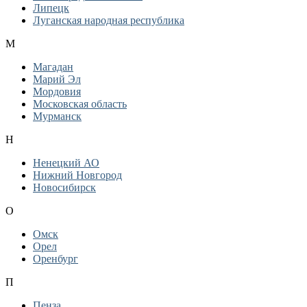
Липецк
Луганская народная республика
М
Магадан
Марий Эл
Мордовия
Московская область
Мурманск
Н
Ненецкий АО
Нижний Новгород
Новосибирск
О
Омск
Орел
Оренбург
П
Пенза