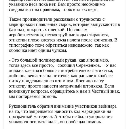
указанию веса пока нет. Вам просто необходимо
следовать этим правилам, - пояснил эксперт.
Также производители рассказали о трудностях с
маркировкой плавленых сыров, которые выпускаются в
батонах, покрытых пленкой. По словам
агробизнесменов, пескоструйные коды стираются,
этикетки плохо клеятся из-за налета после копчения. В
типографию тоже обратиться невозможно, так как
оболочка идет одним чулком.
- Это большой полимерный рукав, как я понимаю,
тогда здесь все просто, - сообщил Сереженков. – У вас
должна клеиться большая потребительская этикетка,
либо она вешается на ниточке, как раньше к колбасе
нитку приделывали со штампом. Логично на ту
этикетку просто нанести матричный штрихкод. Если
возникнут вопросы, обращайтесь к нам в Честный знак,
мы постараемся помочь.
Руководитель обратил внимание участников вебинара
на то, что запрещается наносить код маркировки на
прозрачный материал. А чтобы не было удорожания
упаковочного материала, он пообещал помочь.