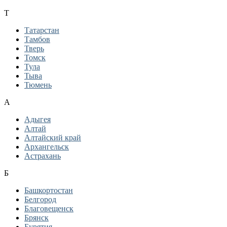
Т
Татарстан
Тамбов
Тверь
Томск
Тула
Тыва
Тюмень
А
Адыгея
Алтай
Алтайский край
Архангельск
Астрахань
Б
Башкортостан
Белгород
Благовещенск
Брянск
Бурятия