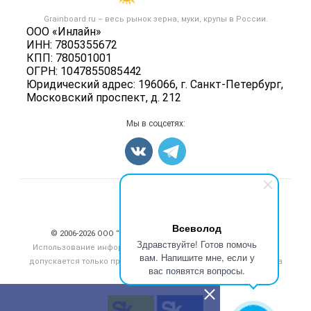
Крупы
Контактная информация
Форум
Grainboard.ru – весь
рынок зерна, муки, крупы
в России.
Мука
Политика обработки персональных данных
ООО «Инлайн»
Вакансии
Семена
ИНН: 7805355672
Для СМИ
Блог
КПП: 780501001
Корма
ОГРН: 1047855085442
Оборудование
Юридический адрес: 196066, г. Санкт-Петербург,
Московский проспект, д. 212
Прочее
Добавить объявление
Мы в соцсетях:
Карта объявлений
Счетчики, авторское право, логотипы
Всеволод
© 2006‑2026 ООО “Инлайн”. 12+ Все права защищены.
Здравствуйте! Готов помочь
Использование информации, размещенной на данном сайте,
вам. Напишите мне, если у
допускается только при размещении активной гиперссылки на
вас появятся вопросы.
сайт
grainboard.ru