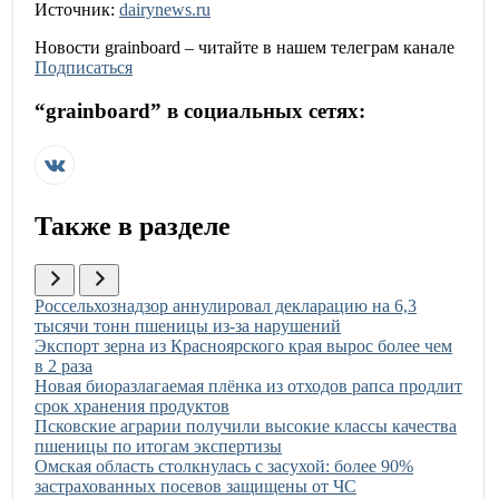
Источник:
dairynews.ru
Новости
grainboard
– читайте в нашем телеграм канале
Подписаться
“
grainboard
” в социальных сетях:
Также в разделе
Иллюстрация новости
Россельхознадзор аннулировал декларацию на 6,3
тысячи тонн пшеницы из-за нарушений
Иллюстрация новости
Экспорт зерна из Красноярского края вырос более чем
в 2 раза
Иллюстрация новости
Новая биоразлагаемая плёнка из отходов рапса продлит
срок хранения продуктов
Иллюстрация новости
Псковские аграрии получили высокие классы качества
пшеницы по итогам экспертизы
Иллюстрация новости
Омская область столкнулась с засухой: более 90%
застрахованных посевов защищены от ЧС