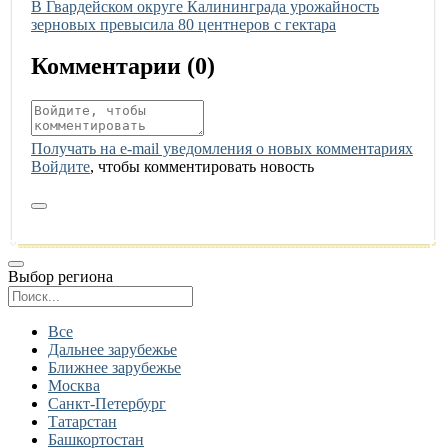
Иллюстрация новости
В Гвардейском округе Калининграда урожайность
зерновых превысила 80 центнеров с гектара
Комментарии (
0
)
Получать на e‑mail уведомления о новых комментариях
Войдите
, чтобы комментировать новость
Выбор региона
Поиск региона
Все
Дальнее зарубежье
Ближнее зарубежье
Москва
Санкт-Петербург
Татарстан
Башкортостан