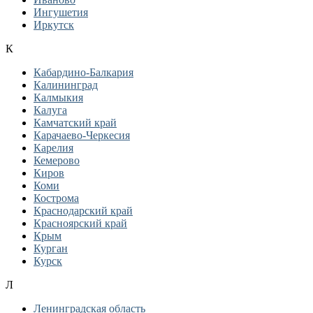
Ингушетия
Иркутск
К
Кабардино-Балкария
Калининград
Калмыкия
Калуга
Камчатский край
Карачаево-Черкесия
Карелия
Кемерово
Киров
Коми
Кострома
Краснодарский край
Красноярский край
Крым
Курган
Курск
Л
Ленинградская область