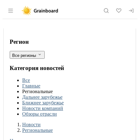
Раздел навигации по сайту grainboard.
Мурманский филиал НЦБРСП завершил
Фильтры
Регион
Все регионы
Категория новостей
Все
Главные
Региональные
Дальнее зарубежье
Ближнее зарубежье
Новости компаний
Обзоры отрасли
Новости
Разделы
Новости
Региональные