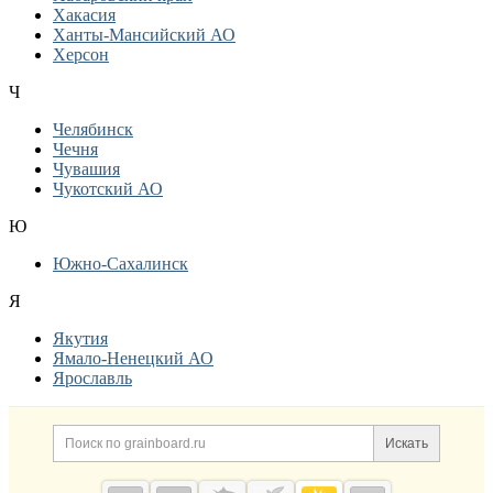
Хакасия
Ханты-Мансийский АО
Херсон
Ч
Челябинск
Чечня
Чувашия
Чукотский АО
Ю
Южно-Сахалинск
Я
Якутия
Ямало-Ненецкий АО
Ярославль
Дополнительная информация
Поиск по сайту и ссылк
Искать
Cсылки на полезные проекты