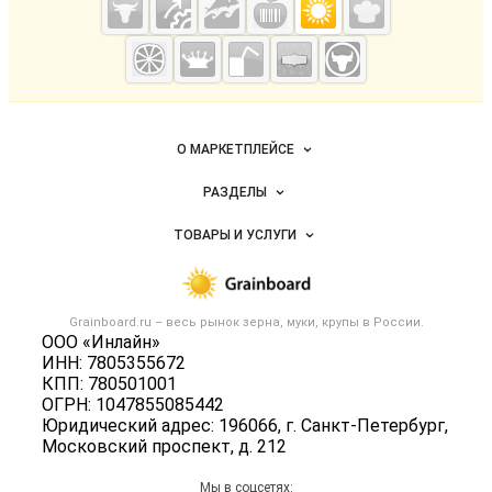
Grainboard.ru
— зерно и
мука
Важные разделы и контакты
Навигация по сайту
О МАРКЕТПЛЕЙСЕ
Новости Grainboard.ru
РАЗДЕЛЫ
Услуги и цены
Объявления
ТОВАРЫ И УСЛУГИ
Размещение рекламы
Каталог компаний
Зерно
Публичная оферта
Новости рынка
Крупы
Контактная информация
Форум
Grainboard.ru – весь
рынок зерна, муки, крупы
в России.
Мука
Политика обработки персональных данных
ООО «Инлайн»
Вакансии
Семена
ИНН: 7805355672
Для СМИ
Блог
КПП: 780501001
Корма
ОГРН: 1047855085442
Оборудование
Юридический адрес: 196066, г. Санкт-Петербург,
Московский проспект, д. 212
Прочее
Добавить объявление
Мы в соцсетях: