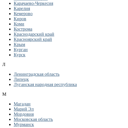
Карачаево-Черкесия
Карелия
Кемерово
Киров
Коми
Кострома
Краснодарский край
Красноярский край
Крым
Курган
Курск
Л
Ленинградская область
Липецк
Луганская народная республика
М
Магадан
Марий Эл
Мордовия
Московская область
Мурманск