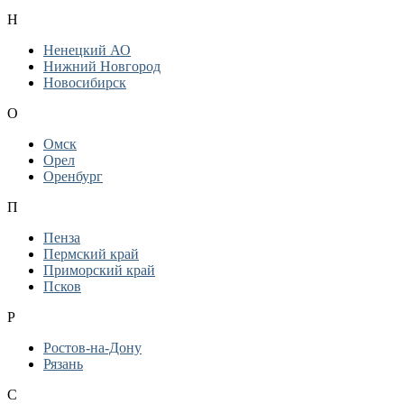
Н
Ненецкий АО
Нижний Новгород
Новосибирск
О
Омск
Орел
Оренбург
П
Пенза
Пермский край
Приморский край
Псков
Р
Ростов-на-Дону
Рязань
С