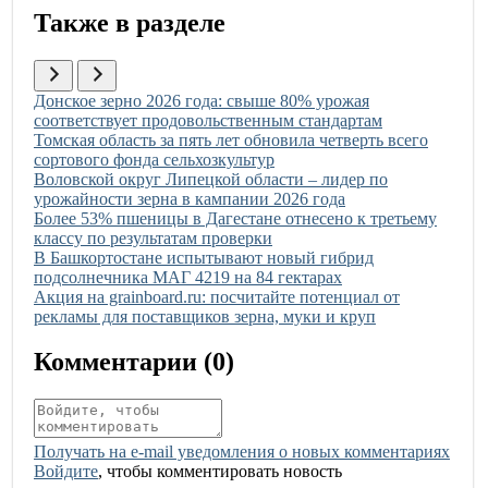
Также в разделе
Иллюстрация новости
Донское зерно 2026 года: свыше 80% урожая
соответствует продовольственным стандартам
Иллюстрация новости
Томская область за пять лет обновила четверть всего
сортового фонда сельхозкультур
Иллюстрация новости
Воловской округ Липецкой области – лидер по
урожайности зерна в кампании 2026 года
Иллюстрация новости
Более 53% пшеницы в Дагестане отнесено к третьему
классу по результатам проверки
Иллюстрация новости
В Башкортостане испытывают новый гибрид
подсолнечника МАГ 4219 на 84 гектарах
Иллюстрация новости
Акция на grainboard.ru: посчитайте потенциал от
рекламы для поставщиков зерна, муки и круп
Комментарии (
0
)
Получать на e‑mail уведомления о новых комментариях
Войдите
, чтобы комментировать новость