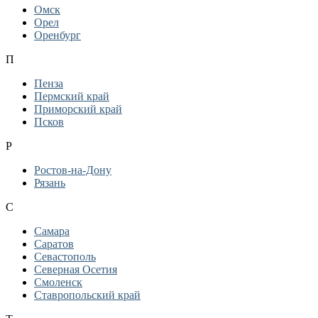
Омск
Орел
Оренбург
П
Пенза
Пермский край
Приморский край
Псков
Р
Ростов-на-Дону
Рязань
С
Самара
Саратов
Севастополь
Северная Осетия
Смоленск
Ставропольский край