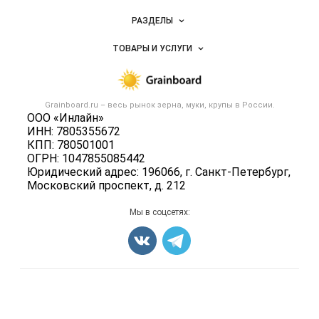
Новости Grainboard.ru
РАЗДЕЛЫ
Услуги и цены
Объявления
ТОВАРЫ И УСЛУГИ
Размещение рекламы
Каталог компаний
Зерно
Публичная оферта
Новости рынка
Крупы
Контактная информация
Форум
Grainboard.ru – весь
рынок зерна, муки, крупы
в России.
Мука
Политика обработки персональных данных
ООО «Инлайн»
Вакансии
Семена
ИНН: 7805355672
Для СМИ
Блог
КПП: 780501001
Корма
ОГРН: 1047855085442
Оборудование
Юридический адрес: 196066, г. Санкт-Петербург,
Московский проспект, д. 212
Прочее
Добавить объявление
Мы в соцсетях:
Карта объявлений
Счетчики, авторское право, логотипы