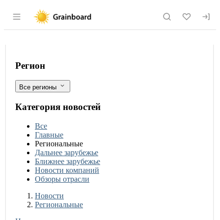
Раздел навигации по сайту grainboard.
Кубань наращивает мощности хранен
Фильтры
Регион
Все регионы
Категория новостей
Все
Главные
Региональные
Дальнее зарубежье
Ближнее зарубежье
Новости компаний
Обзоры отрасли
Новости
Разделы
Новости
Региональные