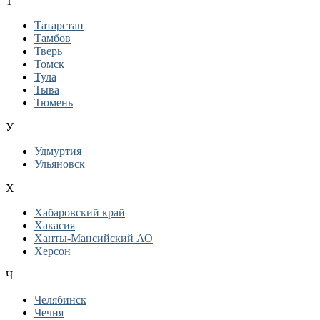
Т
Татарстан
Тамбов
Тверь
Томск
Тула
Тыва
Тюмень
У
Удмуртия
Ульяновск
Х
Хабаровский край
Хакасия
Ханты-Мансийский АО
Херсон
Ч
Челябинск
Чечня