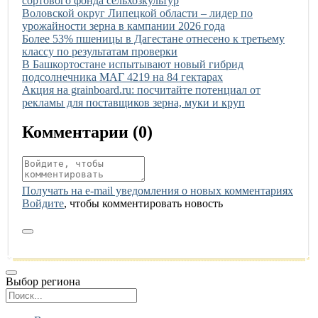
сортового фонда сельхозкультур
Иллюстрация новости
Воловской округ Липецкой области – лидер по
урожайности зерна в кампании 2026 года
Иллюстрация новости
Более 53% пшеницы в Дагестане отнесено к третьему
классу по результатам проверки
Иллюстрация новости
В Башкортостане испытывают новый гибрид
подсолнечника МАГ 4219 на 84 гектарах
Иллюстрация новости
Акция на grainboard.ru: посчитайте потенциал от
рекламы для поставщиков зерна, муки и круп
Комментарии (
0
)
Получать на e‑mail уведомления о новых комментариях
Войдите
, чтобы комментировать новость
Выбор региона
Поиск региона