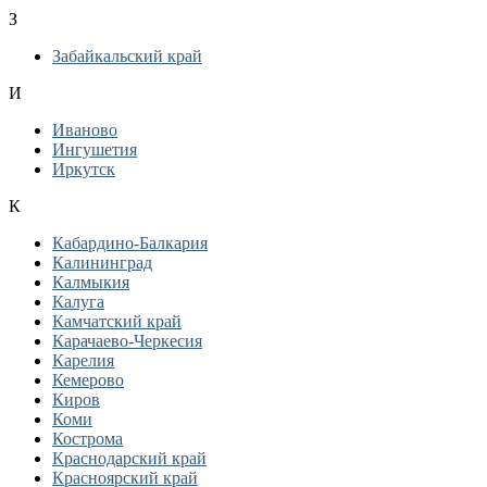
З
Забайкальский край
И
Иваново
Ингушетия
Иркутск
К
Кабардино-Балкария
Калининград
Калмыкия
Калуга
Камчатский край
Карачаево-Черкесия
Карелия
Кемерово
Киров
Коми
Кострома
Краснодарский край
Красноярский край