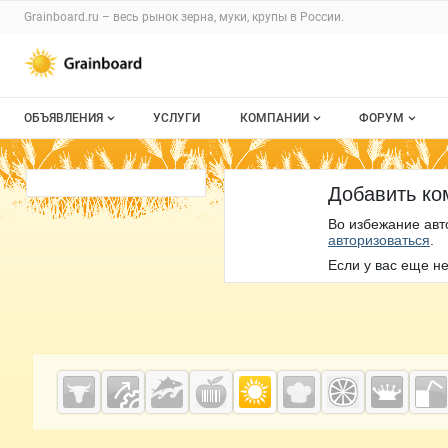
Раздел навигации по сайту grainboard.
Grainboard.ru – весь
рынок зерна, муки, крупы
в России.
Авторизация и меню пользователя
Навигация по разделам сайта grainboard.ru
ОБЪЯВЛЕНИЯ
УСЛУГИ
КОМПАНИИ
ФОРУМ
Все объявления
О каталоге компаний
Все темы
Добавить к
Мои объявления
Каталог компаний
Избранные
Во избежание авт
авторизоваться
.
Моя компания
С моим уча
Если у вас еще не
Платное размещение
Дополнительная информация
Cсылки на полезные проекты
Grainboard.ru
— зерно и