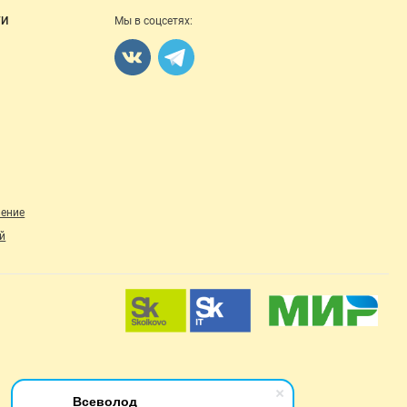
ГИ
Мы в соцсетях:
ление
й
Всеволод