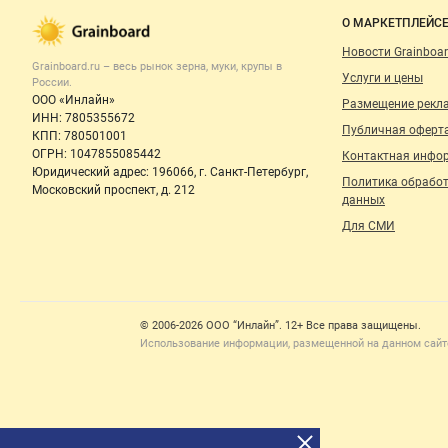
мука
Важные разделы и контакты
Навигация п
О МАРКЕТПЛЕЙС
Новости Grainboar
Grainboard.ru – весь
рынок зерна, муки, крупы
в
Услуги и цены
России.
ООО «Инлайн»
Размещение рекл
ИНН: 7805355672
Публичная оферт
КПП: 780501001
ОГРН: 1047855085442
Контактная инфо
Юридический адрес: 196066, г. Санкт-Петербург,
Политика обрабо
Московский проспект, д. 212
данных
Для СМИ
Счетчики, авторское право, логотипы
© 2006‑2026 ООО “Инлайн”. 12+ Все права защищены.
Использование информации, размещенной на данном сайте