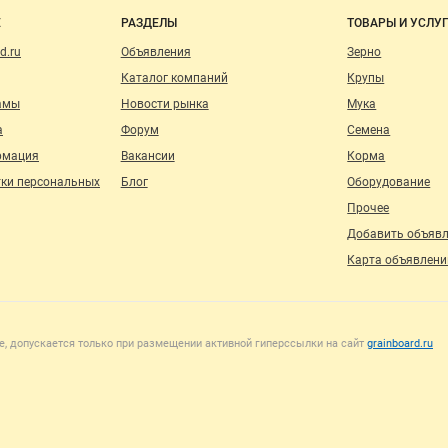
о сайту
Е
РАЗДЕЛЫ
ТОВАРЫ И УСЛУ
d.ru
Объявления
Зерно
Каталог компаний
Крупы
амы
Новости рынка
Мука
а
Форум
Семена
рмация
Вакансии
Корма
тки персональных
Блог
Оборудование
Прочее
Добавить объяв
Карта объявлени
, допускается только при размещении активной гиперссылки на сайт
grainboard.ru