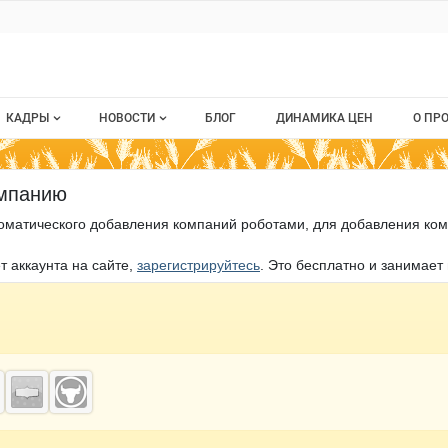
ru
КАДРЫ
НОВОСТИ
БЛОГ
ДИНАМИКА ЦЕН
О ПР
Все вакансии
Новости рынка
О п
омпанию
Все резюме
Кон
оматического добавления компаний роботами, для добавления ком
стием
Пуб
т аккаунта на сайте,
зарегистрируйтесь
. Это бесплатно и занимает
Раз
Кар